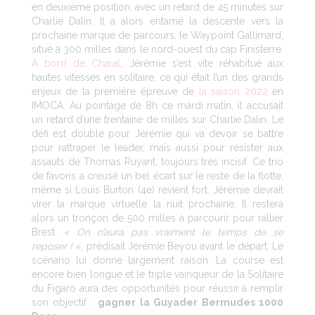
en deuxième position, avec un retard de 45 minutes sur
Charlie Dalin. Il a alors entamé la descente vers la
prochaine marque de parcours, le Waypoint Gallimard,
situé à 300 milles dans le nord-ouest du cap Finisterre.
À bord de Charal
, Jérémie s’est vite réhabitué aux
hautes vitesses en solitaire, ce qui était l’un des grands
enjeux de la première épreuve de
la saison 2022
en
IMOCA. Au pointage de 8h ce mardi matin, il accusait
un retard d’une trentaine de milles sur Charlie Dalin. Le
défi est double pour Jérémie qui va devoir se battre
pour rattraper le leader, mais aussi pour résister aux
assauts de Thomas Ruyant, toujours très incisif. Ce trio
de favoris a creusé un bel écart sur le reste de la flotte,
même si Louis Burton (4e) revient fort. Jérémie devrait
virer la marque virtuelle la nuit prochaine. Il restera
alors un tronçon de 500 milles à parcourir pour rallier
Brest. «
On n’aura pas vraiment le temps de se
reposer !
», prédisait Jérémie Beyou avant le départ. Le
scénario lui donne largement raison. La course est
encore bien longue et le triple vainqueur de la Solitaire
du Figaro aura des opportunités pour réussir à remplir
son objectif :
gagner la Guyader Bermudes 1000