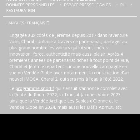
DONNÉES PERSONNELLES
ESPACE PRESSE LÉGALES
RH
RESTAURATION
LANGUES : FRANÇAIS
Engagée aux côtés de Jérémie depuis 2017 dans l’aventure
voile, Charal souhaite à travers ce partenariat, partager au
plus grand nombre les valeurs qui lui sont chères:
innovation, force, authenticité mais aussi plaisir. Après 4
premières années de partenariat riches à tout point de vue,
Charal et Jérémie repartent sur une nouvelle campagne en
vue du Vendée Globe avec notamment la construction d’un
nouvel
IMOCA
, Charal 2, qui sera mis à l’eau à l’été 2022.
Le
programme sportif
qui s’ensuit s’annonce complet avec :
la Route du Rhum 2022, la Transat Jacques Vabre 2023,
ainsi que la Vendée Arctique Les Sables d’Olonne et le
Vendée Globe en 2024, mais aussi les Défis Azimut, etc.
Cette section voile vous permettra de suivre l’actualité du
skipper
tout au long de ses courses au grand large.
Pour votre santé, pratiquez une activité physique régulière.