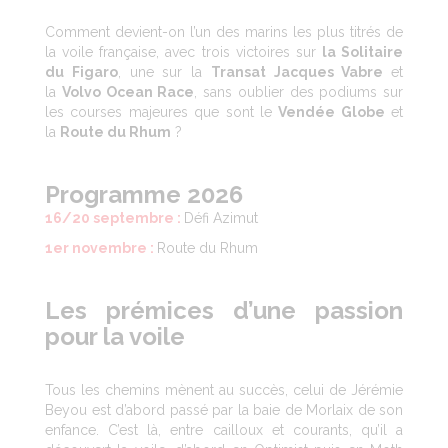
Comment devient-on l’un des marins les plus titrés de
la voile française, avec trois victoires sur
la Solitaire
du Figaro
, une sur la
Transat Jacques Vabre
et
la
Volvo Ocean Race
, sans oublier des podiums sur
les courses majeures que sont le
Vendée Globe
et
la
Route du Rhum
?
Programme 2026
16/20 septembre
:
Défi Azimut
1er novembre :
Route du Rhum
Les prémices d’une passion
pour la voile
Tous les chemins mènent au succès, celui de Jérémie
Beyou est d’abord passé par la baie de Morlaix de son
enfance. C’est là, entre cailloux et courants, qu’il a