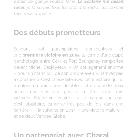
c’était ce que je voulais faire.
La Solitaire me faisait
rêver
, je la suivais tous les étés à la radio, elle berçait
mes mois d’août.
»
Des débuts prometteurs
Suivront huit participations consécutives et
une
première victoire en 2005
, au terme d’une étape
d’anthologie entre Cork et Port Bourgenay remportée
devant Michel Desjoyeaux. « Un soulagement énorme
» pour un marin qui, de son propre aveu, « n’arrivait pas
à conclure. » C’est chose faite avec cette victoire qui lui
« enlève un poids considérable » et en appelle deux
autres, une plus que parfaite en 2011 avec trois
victoires d’étape sur quatre – « Je marche sur l’eau,
c’est jubilatoire, ça arrive très peu de fois dans une
carrière » -, la suivante en 2014, « une victoire mature »
entre deux Vendée Globe.
Un partenariat avec Charal