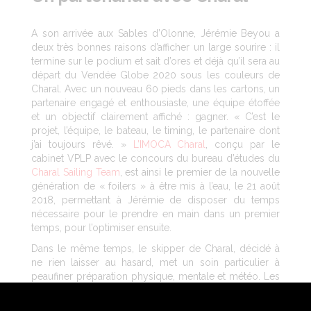
A son arrivée aux Sables d’Olonne, Jérémie Beyou a
deux très bonnes raisons d’afficher un large sourire : il
termine sur le podium et sait d’ores et déjà qu’il sera au
départ du Vendée Globe 2020 sous les couleurs de
Charal. Avec un nouveau 60 pieds dans les cartons, un
partenaire engagé et enthousiaste, une équipe étoffée
et un objectif clairement affiché : gagner. « C’est le
projet, l’équipe, le bateau, le timing, le partenaire dont
j’ai toujours rêvé. »
L’IMOCA Charal
, conçu par le
cabinet VPLP avec le concours du bureau d’études du
Charal Sailing Team
, est ainsi le premier de la nouvelle
génération de « foilers » à être mis à l’eau, le 21 août
2018, permettant à Jérémie de disposer du temps
nécessaire pour le prendre en main dans un premier
temps, pour l’optimiser ensuite.
Dans le même temps, le skipper de Charal, décidé à
ne rien laisser au hasard, met un soin particulier à
peaufiner préparation physique, mentale et météo. Les
résultats sont au rendez-vous puisqu’il se classe 3e de
la Transat Jacques Vabre 2019, puis remporte en juillet