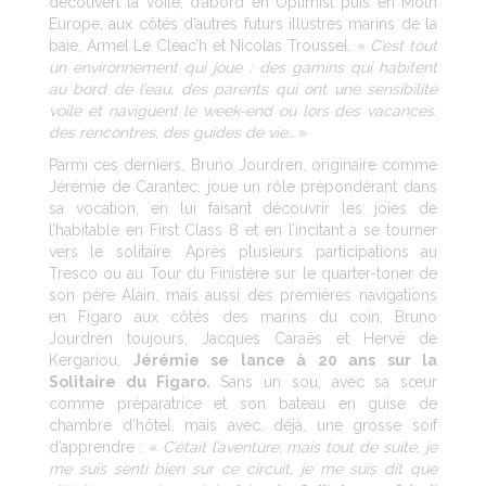
découvert la voile, d’abord en Optimist puis en Moth
Europe, aux côtés d’autres futurs illustres marins de la
baie, Armel Le Cléac’h et Nicolas Troussel. «
C’est tout
un environnement qui joue : des gamins qui habitent
au bord de l’eau, des parents qui ont une sensibilité
voile et naviguent le week-end ou lors des vacances,
des rencontres, des guides de vie…
»
Parmi ces derniers, Bruno Jourdren, originaire comme
Jérémie de Carantec, joue un rôle prépondérant dans
sa vocation, en lui faisant découvrir les joies de
l’habitable en First Class 8 et en l’incitant à se tourner
vers le solitaire. Après plusieurs participations au
Tresco ou au Tour du Finistère sur le quarter-toner de
son père Alain, mais aussi des premières navigations
en Figaro aux côtés des marins du coin, Bruno
Jourdren toujours, Jacques Caraës et Hervé de
Kergariou,
Jérémie se lance à 20 ans sur la
Solitaire du Figaro.
Sans un sou, avec sa sœur
comme préparatrice et son bateau en guise de
chambre d’hôtel, mais avec, déjà, une grosse soif
d’apprendre : «
C’était l’aventure, mais tout de suite, je
me suis senti bien sur ce circuit, je me suis dit que