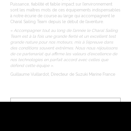
Puissance, fiabilité et faible impact sur l’environnement
sont les maîtres mots de ces équipements indispensables
à notre écurie de course au large qui accompagnent le
Charal Sailing Team depuis le début de l’aventure.
« Accompagner tout au long de l’année le Charal Sailing
Team est à la fois une grande fierté et un excellent test
grande nature pour nos moteurs, mis à l’épreuve dans
des conditions souvent extrêmes. Nous nous réjouissons
de ce partenariat qui affirme les valeurs d’excellence de
nos technologies en parfait accord avec celles que
défend cette équipe ».
Guillaume Vuillardot, Directeur de Suzuki Marine France
VOIR LE SITE WEB