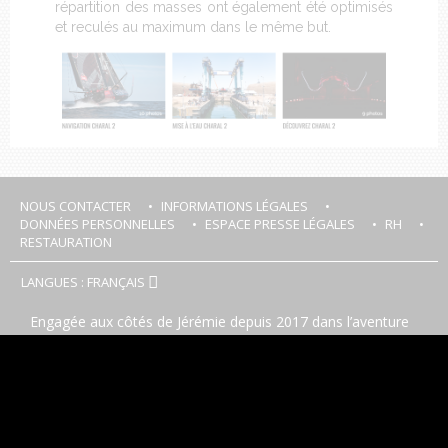
répartition des masses ont également été optimisés
et reculés au maximum dans le même but.
NOUS CONTACTER
INFORMATIONS LÉGALES
DONNÉES PERSONNELLES
ESPACE PRESSE LÉGALES
RH
RESTAURATION
LANGUES : FRANÇAIS
Engagée aux côtés de Jérémie depuis 2017 dans l’aventure
voile, Charal souhaite à travers ce partenariat, partager au
plus grand nombre les valeurs qui lui sont chères:
innovation, force, authenticité mais aussi plaisir. Après 4
premières années de partenariat riches à tout point de vue,
Charal et Jérémie repartent sur une nouvelle campagne en
vue du Vendée Globe avec notamment la construction d’un