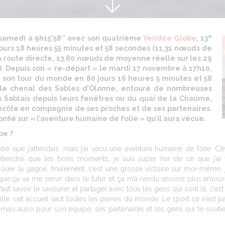
e
samedi à 9h15’58’’ avec son quatrième
Vendée Globe
, 13
ours 18 heures 55 minutes et 58 secondes (11,31 nœuds de
a route directe, 13,80 nœuds de moyenne réelle sur les 29
). Depuis son « re-départ » le mardi 17 novembre à 17h10,
 son tour du monde en 80 jours 16 heures 5 minutes et 58
 le chenal des Sables d’Olonne, entouré de nombreuses
 Sablais depuis leurs fenêtres ou du quai de la Chaume,
côte en compagnie de ses proches et de ses partenaires.
nfié sur « l’aventure humaine de folie » qu’il aura vécue.
be ?
be que j’attendais, mais j’ai vécu une aventure humaine de folie. C’é
tiendrai que les bons moments, je suis super fier de ce que j’ai 
jouer la gagne, finalement, c’est une grosse victoire sur moi-même, j
s que ça va me servir dans le futur et ça m’a rendu encore plus amou
ut savoir le savourer et partager avec tous les gens qui sont là, c’e
e, cet accueil vaut toutes les peines du monde. Le sport ce n’est pas q
 mais aussi pour son équipe, ses partenaires et les gens qui te souti