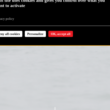
is site uses cookies and gives you control over what you
nt to activate
vacy policy
eny all cookies
Personalize
OK, accept all