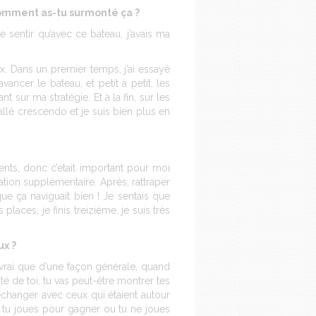
 comment as-tu surmonté ça ?
 sentir qu’avec ce bateau, j’avais ma
ux. Dans un premier temps, j’ai essayé
ncer le bateau, et petit à petit, les
sur ma stratégie. Et à la fin, sur les
 allé crescendo et je suis bien plus en
nts, donc c’était important pour moi
tion supplémentaire. Après, rattraper
 que ça naviguait bien ! Je sentais que
places, je finis treizième, je suis très
ux ?
rai que d’une façon générale, quand
té de toi, tu vas peut-être montrer tes
 échanger avec ceux qui étaient autour
« tu joues pour gagner ou tu ne joues