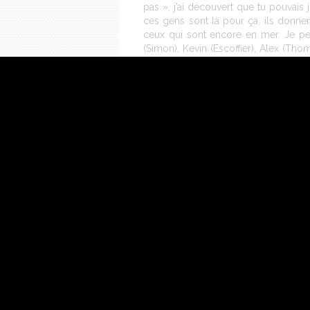
pas », j’ai découvert que tu pouvais
ces gens sont là pour ça, ils donnen
ceux qui sont encore en mer. Je pe
(Simon), Kevin (Escoffier), Alex (Thom
même vécu.
Comment vit-on un Vendée Globe 
Il y a moins de pression. Quand tu e
de ta façon de faire, de tes outils, m
m’a permis d’essayer plus de choses 
je n’ai jamais pris autant de douch
oublies un peu quand tu es devant. Là,
mon aventure. Je n’ai pas pour autant
Un mot sur ton bateau ?
Charal est juste un bateau extraordi
pouvez le regarder, il est nickel : la 
la carène et les ballasts était bon, 
arrives à trouver les bons réglages e
monde et que ça valait vraiment le cou
le développement, là-dessus avec Ch
Te vois-tu déjà repartir dans quat