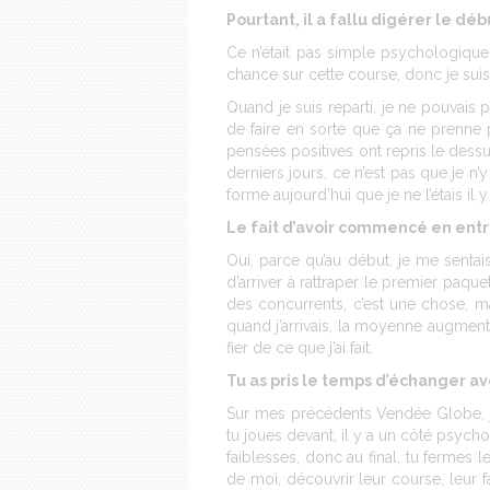
Pourtant, il a fallu digérer le 
Ce n’était pas simple psychologiquem
chance sur cette course, donc je sui
Quand je suis reparti, je ne pouvais 
de faire en sorte que ça ne prenne p
pensées positives ont repris le dessu
derniers jours, ce n’est pas que je n’
forme aujourd’hui que je ne l’étais il y
Le fait d’avoir commencé en entré
Oui, parce qu’au début, je me senta
d’arriver à rattraper le premier paq
des concurrents, c’est une chose, mais
quand j’arrivais, la moyenne augmentait
fier de ce que j’ai fait.
Tu as pris le temps d’échanger av
Sur mes précédents Vendée Globe, j
tu joues devant, il y a un côté psycho
faiblesses, donc au final, tu fermes 
de moi, découvrir leur course, leur 