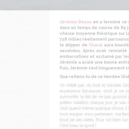
Jérémie Beyou
en a terminé ce 
dans un temps de course de 89 j
vitesse moyenne théorique sur l
728 milles réellement parcourus
le skipper de
Charal
aura bouclé
secondes. Après avoir remonté
embarcations et acclamé par les
Jérémie a avalé une bonne entre
Puis, Jérémie s’est longuement co
Que retiens-tu de ce Vendée Glo
Ce n’était pas du tout le Vendée Glo
expérience fabuleuse, dont je ne re
surmonter le fait de ne pas pouvoir 
petites batailles chaque jour, je sai
c’est quand même quelque chose, il fa
mon équipe, mon partenaire, ma famill
bout de ses idées, Pour soi bien sûr
C’est beau le sport !