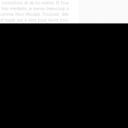
s convictions et de toi-même. Et tous
s très méritants, je pense beaucoup à
 comme Nico (Nicolas Troussel), Seb
est hyper dur à vivre pour l’avoir moi-
, tu le fais en fonction de ta météo,
m’a conduit à naviguer différemment. Ça
re plus de temps pour manger, dormir,
! Tout ça, ce sont des choses que tu
s sur les autres. C’était mon histoire,
r.
s avons choisies ont fonctionné. Vous
nu, c’est la preuve que l’équilibre avec
rte sur ce Vendée Globe, mais quand tu
 c’était important de faire ce tour du
u bateau, on a été dans l’innovation et