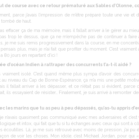
début de course avec ce retour prématuré aux Sables d’Olonne,
ent, parce j’avais l’impression de m’être préparé toute une vie et de
s tombé de haut.
pas effacer ça de ma mémoire, mais il fallait arriver à le gérer au mie
as trop le dessus, que ça ne m’empêche pas de continuer à faire ava
s, je me suis remis progressivement dans la course, en me concentrant 
y pensais plus, mais je n’ai fait que profiter du moment. C’est vraiment
 a 80 jours en repartant d’ici !
e d’océan Indien à rattraper des concurrents t’a-t-il aidé ?
is vraiment isolé. C’est quand même plus sympa d’avoir des concurre
uet au niveau du Cap de Bonne-Espérance, ça m’a mis une petite motiva
 il fallait arriver à les dépasser, et ce n’était pas si évident, parce
, ils essayaient de résister… Finalement, je suis arrivé à remonter des 
ec les marins que tu as peu à peu dépassés, qu’as-tu appris d’e
e n’avais quasiment pas communiqué avec mes adversaires et c’est v
logique et intox, qui fait que tu si tu échanges avec ceux qui sont à cô
les écoutilles. Là, je me suis retrouvé avec moins de pression, j’ai pu
façon de voir les choses. Mon idole, c’est Michael Jordan, pour qui 