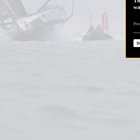
Th
wa
Pri
D