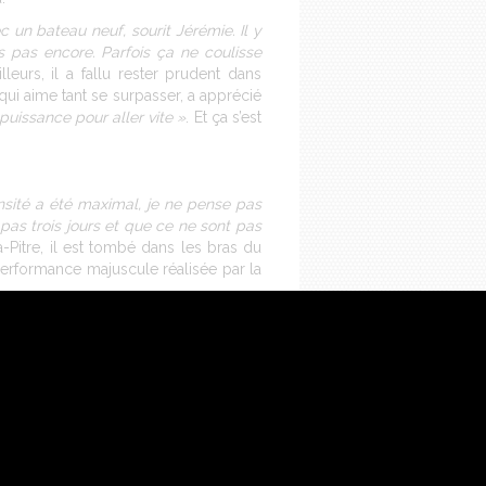
c un bateau neuf, sourit Jérémie. Il y
 pas encore. Parfois ça ne coulisse
illeurs, il a fallu rester prudent dans
qui aime tant se surpasser, a apprécié
puissance pour aller vite »
. Et ça s’est
nsité a été maximal, je ne pense pas
 pas trois jours et que ce ne sont pas
à-Pitre, il est tombé dans les bras du
performance majuscule réalisée par la
re côté. Le résultat est forcément au-
re comme un des animateurs n°1 de la
 et ce ‘Rhum’ a le don d’accentuer sa
ire un tour du monde »
. Le compte-à-