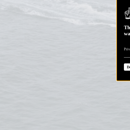
Th
wa
Pri
D