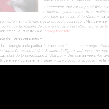
« Forcément, tout est un peu difficile ave
a plein de systèmes que tu ne maîtrises
pas bien, ça casse et tu râles… »
Par a
aisonnable »
et
« attendre d’avoir le recul nécessaire »
. Mais Jérémie, 
 génial »
.
« En matière de carène, de foil, on est allé chercher de la 
émie est toujours resté dans
le wagon de tête.
elà de nos espérances »
auche d’énergie a été particulièrement conséquente.
« Le degré d’inte
le skipper. Ça ressemble à la Solitaire du Figaro sauf que ça ne dure
u, c’est de la compétition à l’état pur »
. Dès son arrivée à Pointe-
t). Jérémie a pu également saluer
« sa victoire monstrueuse »
et la 
if n°1, c’était de naviguer en course et d’emmener le bateau de l’aut
il permet de faire le plein de confiance et de continuer à s’inscri
 déjà en tête, le Vendée Globe 2024. Jérémie Beyou ne s’en cache pas
viens d’avoir, c’est vraiment un bateau avec lequel j’ai hâte de fa
lonté, chez Charal, de revenir plus fort encore.