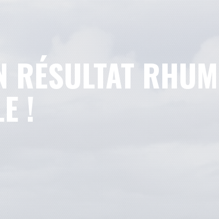
N RÉSULTAT RHU
E !