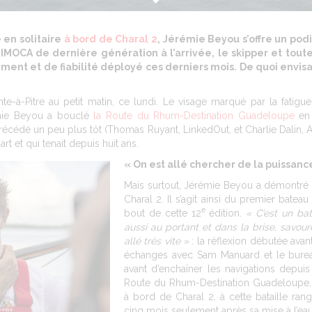
 en solitaire
à bord de Charal 2
, Jérémie Beyou s’offre un pod
IMOCA de dernière génération à l’arrivée, le skipper et tou
ement et de fiabilité déployé ces derniers mois. De quoi envi
e-à-Pitre au petit matin, ce lundi. Le visage marqué par la fatigue e
émie Beyou a bouclé
la Route du Rhum-Destination Guadeloupe
en 
cédé un peu plus tôt (Thomas Ruyant, LinkedOut, et Charlie Dalin, AP
rt et qui tenait depuis huit ans.
« On est allé chercher de la puissance
Mais surtout, Jérémie Beyou a démontré b
Charal 2. Il s’agit ainsi du premier batea
e
bout de cette 12
édition.
« C’est un ba
aussi au portant et dans la brise, savour
allé très vite »
: la réflexion débutée ava
échanges avec Sam Manuard et le bure
avant d’enchaîner les navigations depuis j
Route du Rhum-Destination Guadeloupe, 
à bord de Charal 2, à cette bataille ran
cinq mois seulement après sa mise à l’eau