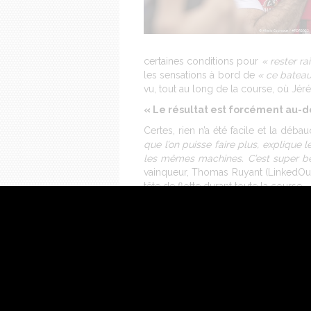
certaines conditions pour
« rester r
les sensations à bord de
« ce bateau
vu, tout au long de la course, où Jér
« Le résultat est forcément au-d
Certes, rien n’a été facile et la déb
que l’on puisse faire plus, explique 
les mêmes machines. C’est super bea
vainqueur, Thomas Ruyant (LinkedOu
tête de flotte durant toute la course.
Pour le skipper de Charal
« l’object
delà de nos espérances ».
Surtout, 
classe. À l’avenir, il a un objectif
motivation :
« après l’aperçu que je 
rebours est déjà enclenché avec la vo
Sa course en chiffres :