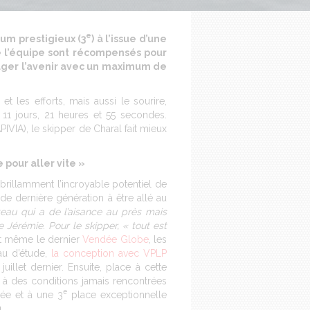
e
ium prestigieux (3
) à l’issue d’une
te l’équipe sont récompensés pour
sager l’avenir avec un maximum de
t les efforts, mais aussi le sourire,
11 jours, 21 heures et 55 secondes.
IVIA), le skipper de Charal fait mieux
 pour aller vite »
rillamment l’incroyable potentiel de
u de dernière génération à être allé au
teau qui a de l’aisance au près mais
e Jérémie. Pour le skipper, « tout est
nt même le dernier
Vendée Globe
, les
au d’étude,
la conception avec VPLP
uillet dernier. Ensuite, place à cette
à des conditions jamais rencontrées
e
gée et à une 3
place exceptionnelle
.