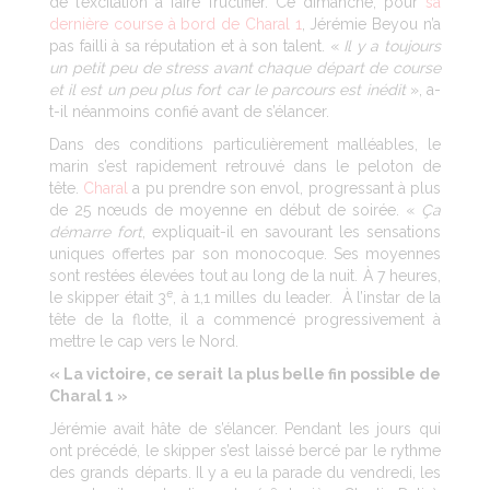
de l’excitation à faire fructifier. Ce dimanche, pour
sa
dernière course à bord de Charal 1
, Jérémie Beyou n’a
pas failli à sa réputation et à son talent. «
Il y a toujours
un petit peu de stress avant chaque départ de course
et il est un peu plus fort car le parcours est inédit
», a-
t-il néanmoins confié avant de s’élancer.
Dans des conditions particulièrement malléables, le
marin s’est rapidement retrouvé dans le peloton de
tête.
Charal
a pu prendre son envol, progressant à plus
de 25 nœuds de moyenne en début de soirée. «
Ça
démarre fort
, expliquait-il en savourant les sensations
uniques offertes par son monocoque. Ses moyennes
sont restées élevées tout au long de la nuit. À 7 heures,
e
le skipper était 3
, à 1,1 milles du leader. À l’instar de la
tête de la flotte, il a commencé progressivement à
mettre le cap vers le Nord.
« La victoire, ce serait la plus belle fin possible de
Charal 1 »
Jérémie avait hâte de s’élancer. Pendant les jours qui
ont précédé, le skipper s’est laissé bercé par le rythme
des grands départs. Il y a eu la parade du vendredi, les
e