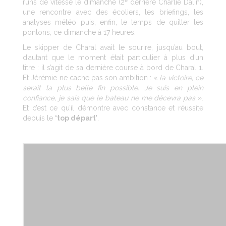
runs de vitesse le dimanche (2
derrière Charlie Dalin),
une rencontre avec des écoliers, les briefings, les
analyses météo puis, enfin, le temps de quitter les
pontons, ce dimanche à 17 heures.
Le skipper de Charal avait le sourire, jusqu’au bout,
d’autant que le moment était particulier à plus d’un
titre : il s’agit de sa dernière course à bord de Charal 1.
Et Jérémie ne cache pas son ambition : «
la victoire, ce
serait la plus belle fin possible. Je suis en plein
confiance, je sais que le bateau ne me décevra pas
».
Et c’est ce qu’il démontre avec constance et réussite
depuis le
‘top départ’
.