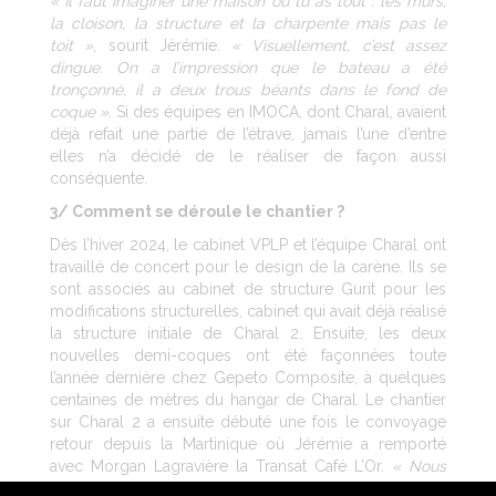
« Il faut imaginer une maison où tu as tout : les murs,
la cloison, la structure et la charpente mais pas le
toit »
, sourit Jérémie.
« Visuellement, c’est assez
dingue. On a l’impression que le bateau a été
tronçonné, il a deux trous béants dans le fond de
coque »
. Si des équipes en IMOCA, dont Charal, avaient
déjà refait une partie de l’étrave, jamais l’une d’entre
elles n’a décidé de le réaliser de façon aussi
conséquente.
3/ Comment se déroule le chantier ?
Dès l’hiver 2024, le cabinet VPLP et l’équipe Charal ont
travaillé de concert pour le design de la carène. Ils se
sont associés au cabinet de structure Gurit pour les
modifications structurelles, cabinet qui avait déjà réalisé
la structure initiale de Charal 2. Ensuite, les deux
nouvelles demi-coques ont été façonnées toute
l’année dernière chez Gepeto Composite, à quelques
centaines de mètres du hangar de Charal. Le chantier
sur Charal 2 a ensuite débuté une fois le convoyage
retour depuis la Martinique où Jérémie a remporté
avec Morgan Lagravière la Transat Café L’Or.
« Nous
voulions commencer à assembler le puzzle dès le