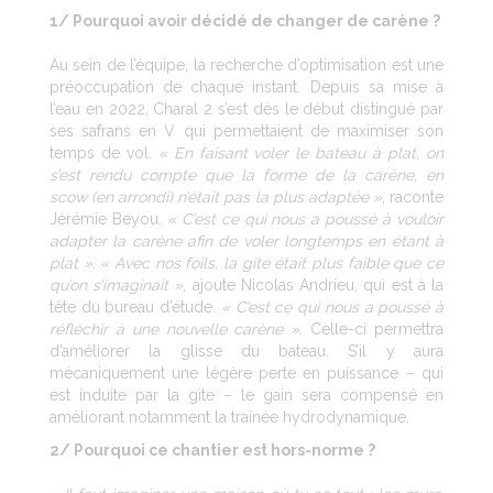
1/ Pourquoi avoir décidé de changer de carène ?
Au sein de l’équipe, la recherche d’optimisation est une
préoccupation de chaque instant. Depuis sa mise à
l’eau en 2022, Charal 2 s’est dès le début distingué par
ses safrans en V qui permettaient de maximiser son
temps de vol.
« En faisant voler le bateau à plat, on
s’est rendu compte que la forme de la carène, en
scow (en arrondi) n’était pas la plus adaptée »
, raconte
Jérémie Beyou.
« C’est ce qui nous a poussé à vouloir
adapter la carène afin de voler longtemps en étant à
plat »
.
« Avec nos foils, la gite était plus faible que ce
qu’on s’imaginait »
, ajoute Nicolas Andrieu, qui est à la
tête du bureau d’étude.
« C’est ce qui nous a poussé à
réfléchir à une nouvelle carène »
. Celle-ci permettra
d’améliorer la glisse du bateau. S’il y aura
mécaniquement une légère perte en puissance – qui
est induite par la gite – le gain sera compensé en
améliorant notamment la traînée hydrodynamique.
2/ Pourquoi ce chantier est hors-norme ?