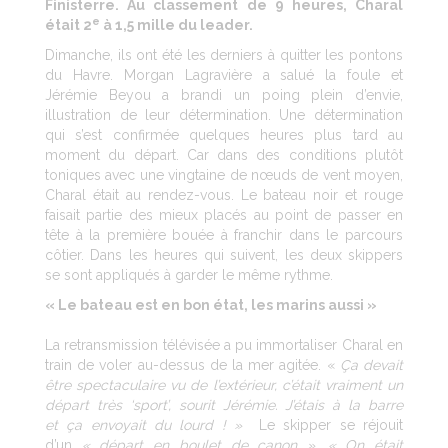
Finisterre. Au classement de 9 heures, Charal
e
était 2
à 1,5 mille du leader.
Dimanche, ils ont été les derniers à quitter les pontons
du Havre. Morgan Lagravière a salué la foule et
Jérémie Beyou a brandi un poing plein d’envie,
illustration de leur détermination. Une détermination
qui s’est confirmée quelques heures plus tard au
moment du départ. Car dans des conditions plutôt
toniques avec une vingtaine de nœuds de vent moyen,
Charal était au rendez-vous. Le bateau noir et rouge
faisait partie des mieux placés au point de passer en
tête à la première bouée à franchir dans le parcours
côtier. Dans les heures qui suivent, les deux skippers
se sont appliqués à garder le même rythme.
« Le bateau est en bon état, les marins aussi »
La retransmission télévisée a pu immortaliser Charal en
train de voler au-dessus de la mer agitée. «
Ça devait
être spectaculaire vu de l’extérieur, c’était vraiment un
départ très ‘sport’, sourit Jérémie. J’étais à la barre
et ça envoyait du lourd ! »
Le skipper se réjouit
d’un
« départ en boulet de canon »
.
« On était