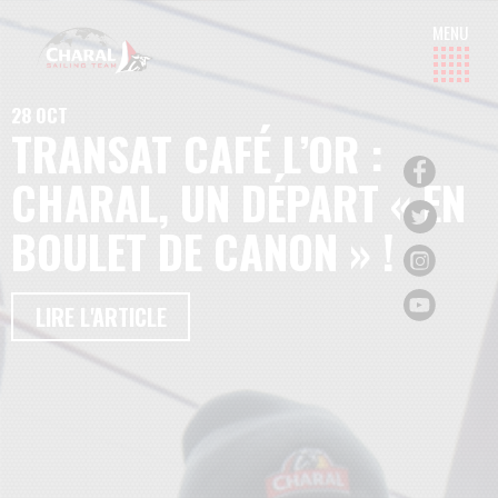
28 OCT
TRANSAT CAFÉ L’OR :
CHARAL, UN DÉPART « EN
BOULET DE CANON » !
LIRE L'ARTICLE