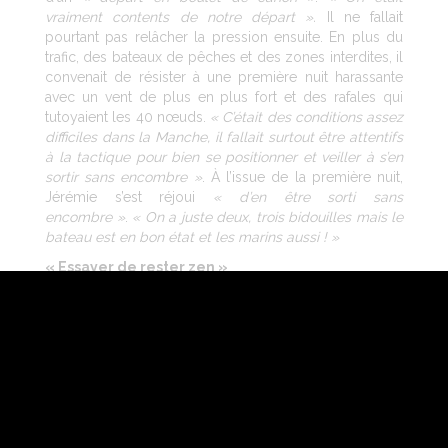
vraiment contents de notre départ ».
Il ne fallait
pourtant pas relâcher la pression ensuite. En plus du
trafic, des bateaux de pêches et des zones interdites, il
convenait de résister à une première nuit harassante
avec un vent de plus en plus fort et des rafales qui
tutoyaient les 40 nœuds.
« C’était des conditions assez
difficiles dans la Manche, il fallait surtout être attentifs
à la tactique pour bien se positionner et veiller à s’en
sortir sans encombre »
. À l’issue de la première nuit,
Jérémie s’est réjoui
« d’en être sorti sans
encombre »
.
« On a juste deux, trois bidouilles mais le
bateau est en bon état et les marins aussi ! »
« Essayer de rester zen »
Dans la journée de lundi, les deux marins se sont
évertués à garder le rythme dans le golfe de
Gascogne. Le vent a molli au cours de la journée,
baissant à moins d’une dizaine de nœuds. Charal est
resté dans le trio de tête, derrière Macif Santé
Prévoyance (Sam Goodchild et Loïs Berrehar) et au
coude-à-coude avec Allagrande Mapei Racing
(Ambrogio Beccaria et Thomas Ruyant). Dans la nuit, la