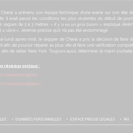
e Charal a prévenu son équipe technique d’une avarie sur son étai d
. Il avait passé les conditions les plus virulentes du début de jo
 vagues de 2 à 3 mètres.
« Il y a eu un gros boom »
, explique Jéré
t a vibré
», Jérémie précise qu’il n’a pas été endommagé.
ce lundi après-midi, le skipper de Charal a pris la décision de fair
ent afin de pouvoir réparer au plus vite et faire une vérification comp
afin de rallier New York. Toujours aussi déterminé, le marin souhait
os réseaux sociaux :
m/charalsailingteam
m/charalsailingteam/
LES
DONNÉES PERSONNELLES
ESPACE PRESSE LÉGALES
RH