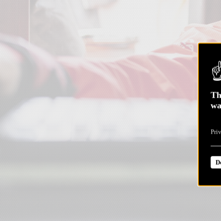
Th
wa
Pri
D