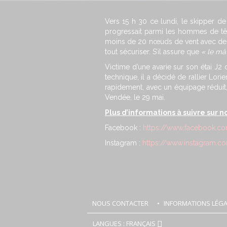
Vers 15 h 30 ce lundi, le skipper d
progressait parmi les hommes de tête
moins de 20 nœuds de vent avec des
tout sécuriser. S’il assure que
« le mâ
Victime d’une avarie sur son étai J2 
technique, il a décidé de rallier Lori
rapidement, avec un équipage réduit, 
Vendée, le 29 mai.
Plus d’informations à suivre sur n
Facebook :
https://www.facebook.co
Instagram :
https://www.instagram.co
NOUS CONTACTER
INFORMATIONS LÉGA
LANGUES : FRANÇAIS