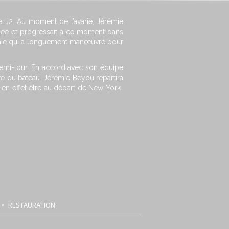
e J2. Au moment de l’avarie, Jérémie
urnée et progressait à ce moment dans
mie qui a longuement manœuvré pour
e demi-tour. En accord avec son équipe
lète du bateau. Jérémie Beyou repartira
e en effet être au départ de New York-
RESTAURATION