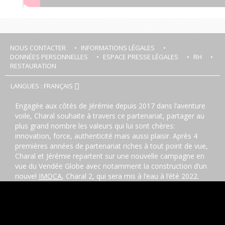
NOUS CONTACTER
INFORMATIONS LÉGALES
DONNÉES PERSONNELLES
ESPACE PRESSE LÉGALES
RH
RESTAURATION
LANGUES : FRANÇAIS
Engagée aux côtés de Jérémie depuis 2017 dans l’aventure
voile, Charal souhaite à travers ce partenariat, partager au
plus grand nombre les valeurs qui lui sont chères:
innovation, force, authenticité mais aussi plaisir. Après 4
premières années de partenariat riches à tout point de vue,
Charal et Jérémie repartent sur une nouvelle campagne en
vue du Vendée Globe avec notamment la construction d’un
nouvel
IMOCA
, Charal 2, qui sera mis à l’eau à l’été 2022.
Le
programme sportif
qui s’ensuit s’annonce complet avec :
la Route du Rhum 2022, la Transat Jacques Vabre 2023,
ainsi que la Vendée Arctique Les Sables d’Olonne et le
Vendée Globe en 2024, mais aussi les Défis Azimut, etc.