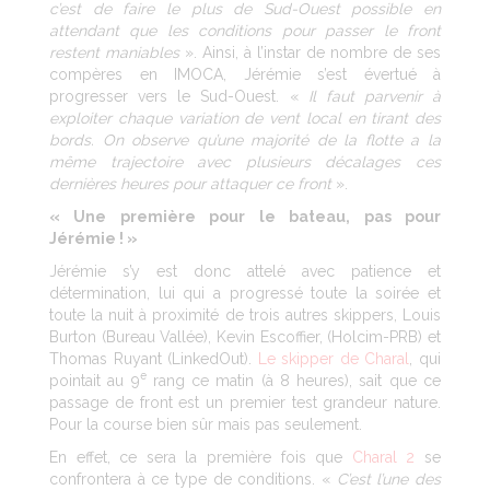
c’est de faire le plus de Sud-Ouest possible en
attendant que les conditions pour passer le front
restent maniables
». Ainsi, à l’instar de nombre de ses
compères en IMOCA, Jérémie s’est évertué à
progresser vers le Sud-Ouest. «
Il faut parvenir à
exploiter chaque variation de vent local en tirant des
bords. On observe qu’une majorité de la flotte a la
même trajectoire avec plusieurs décalages ces
dernières heures pour attaquer ce front
».
« Une première pour le bateau, pas pour
Jérémie ! »
Jérémie s’y est donc attelé avec patience et
détermination, lui qui a progressé toute la soirée et
toute la nuit à proximité de trois autres skippers, Louis
Burton (Bureau Vallée), Kevin Escoffier, (Holcim-PRB) et
Thomas Ruyant (LinkedOut).
Le skipper de Charal
, qui
e
pointait au 9
rang ce matin (à 8 heures), sait que ce
passage de front est un premier test grandeur nature.
Pour la course bien sûr mais pas seulement.
En effet, ce sera la première fois que
Charal 2
se
confrontera à ce type de conditions. «
C’est l’une des