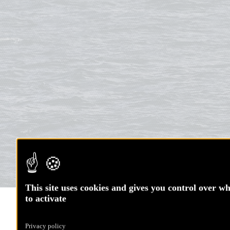
This site uses cookies and gives you control over w
to activate
Route du Rhum : Beyou
face aux inconnus du
Privacy policy