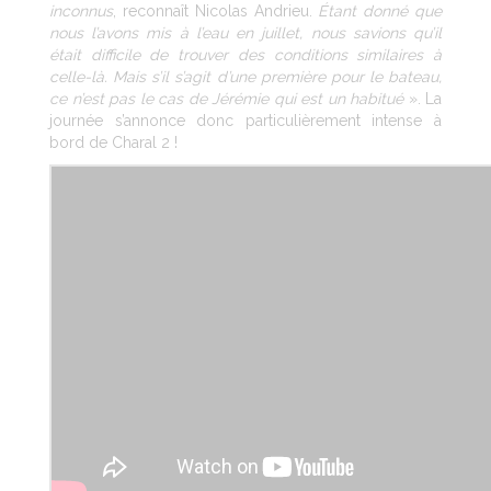
inconnus
, reconnaît Nicolas Andrieu.
Étant donné que
nous l’avons mis à l’eau en juillet, nous savions qu’il
était difficile de trouver des conditions similaires à
celle-là. Mais s’il s’agit d’une première pour le bateau,
ce n’est pas le cas de Jérémie qui est un habitué
». La
journée s’annonce donc particulièrement intense à
bord de Charal 2 !