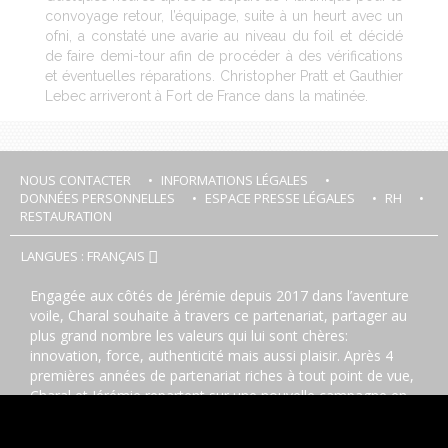
convoyage retour, l’équipage, suite à un heurt avec un
ofni, a constaté une avarie au niveau du foil et décidé
de faire demi-tour afin de procéder à des vérifications
et éventuelles réparations. Christopher Pratt et Gauthier
Lebec arriveront à Fort de France dans la matinée.
NOUS CONTACTER
INFORMATIONS LÉGALES
DONNÉES PERSONNELLES
ESPACE PRESSE LÉGALES
RH
RESTAURATION
LANGUES : FRANÇAIS
Engagée aux côtés de Jérémie depuis 2017 dans l’aventure
voile, Charal souhaite à travers ce partenariat, partager au
plus grand nombre les valeurs qui lui sont chères:
innovation, force, authenticité mais aussi plaisir. Après 4
premières années de partenariat riches à tout point de vue,
Charal et Jérémie repartent sur une nouvelle campagne en
vue du Vendée Globe avec notamment la construction d’un
nouvel
IMOCA
, Charal 2, qui sera mis à l’eau à l’été 2022.