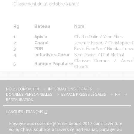
Classement du 31 octobre à 9h00
Rg
Bateau
Nom
1
Apivia
Charlie Dalin / Yann Elies
2
Charal
Jeremie Beyou / Christopher P
3
PRB
Kevin Escoffier / Nicolas Lunv
4
Initiatives-Cœur
Sam Davies / Paul Meilhat
Clarisse Cremer / Armel
5
Banque Populaire
Cleac’h
NOUS CONTACTER
INFORMATIONS LÉGALES
DONNÉES PERSONNELLES
ESPACE PRESSE LÉGALES
RH
RESTAURATION
LANGUES : FRANÇAIS
Engagée aux côtés de Jérémie depuis 2017 dans l’aventure
voile, Charal souhaite à travers ce partenariat, partager au