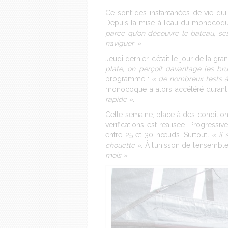
Ce sont des instantanées de vie qui
Depuis la mise à l’eau du monocoque,
parce qu’on découvre le bateau, ses
naviguer. »
Jeudi dernier, c’était le jour de la 
plate, on perçoit davantage les bru
programme :
« de nombreux tests à f
monocoque a alors accéléré durant
rapide »
.
Cette semaine, place à des conditio
vérifications est réalisée. Progressi
entre 25 et 30 nœuds. Surtout
, « il
chouette ».
À l’unisson de l’ensembl
mois »
.