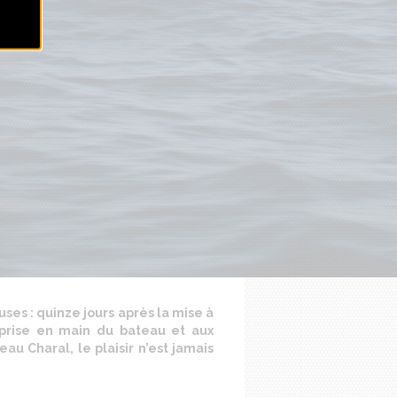
es : quinze jours après la mise à
 prise en main du bateau et aux
au Charal, le plaisir n’est jamais