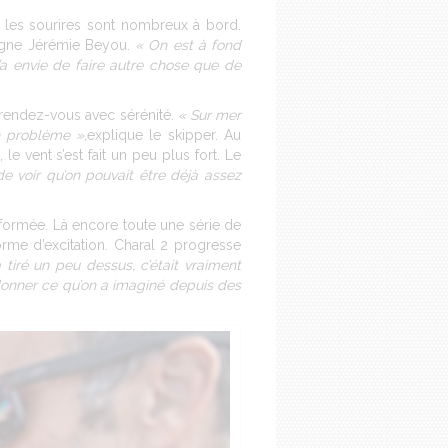
, les sourires sont nombreux à bord.
ligne Jérémie Beyou.
« On est à fond
’a envie de faire autre chose que de
e rendez-vous avec sérénité.
« Sur mer
n problème »,
explique le skipper. Au
 le vent s’est fait un peu plus fort. Le
de voir qu’on pouvait être déjà assez
formée. Là encore toute une série de
forme d’excitation. Charal 2 progresse
 tiré un peu dessus, c’était vraiment
 donner ce qu’on a imaginé depuis des