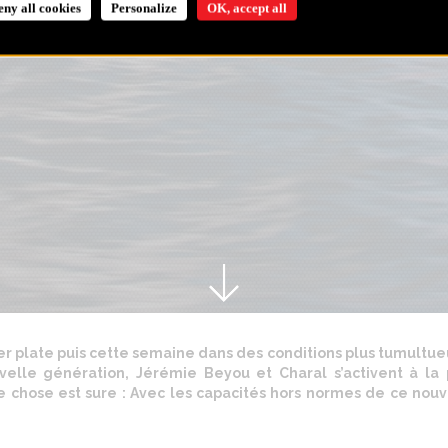
eny all cookies
Personalize
OK, accept all
r plate puis cette semaine dans des conditions plus tumultueus
elle génération, Jérémie Beyou et Charal s’activent à la
e chose est sure : Avec les capacités hors normes de ce nouve