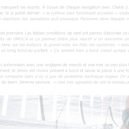
 marquent les esprits. À l’issue de chaque navigation avec Charal 2
 le 11 juillet dernier
, « le rythme s’est forcément accéléré »
, sou
 réactions, les sensations qu’il provoque. Personne dans l’équipe n
grande première. Les faibles conditions de vent ont permis d’aborder c
its de l’IMOCA et ça permet d’être plus réactif si on rencontre u
aire, sur les ballasts, la grand-voile, les foils, les systèmes… »
puis,
 un long bord au portant
. « Ça rendait bien à bord, c’était sympa 
ns automnales avec une vingtaine de nœuds et une mer un peu plus 
vement, le stress est moins présent à bord et laisse la place à une 
 se comporte bien, il n’y a pas de problème technique majeur. On a
e du team, Jérémie savoure
: « c’est très agréable de voir le bateau