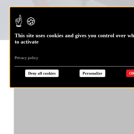
This site uses cookies and gives you control over w
to activate
A l’approche de l’équateur, petit point météo avec
Privacy policy
Jérémie qui surveille l’évolution du Pot-au-noir de très
près !
Deny all cookies
Personalize
OK