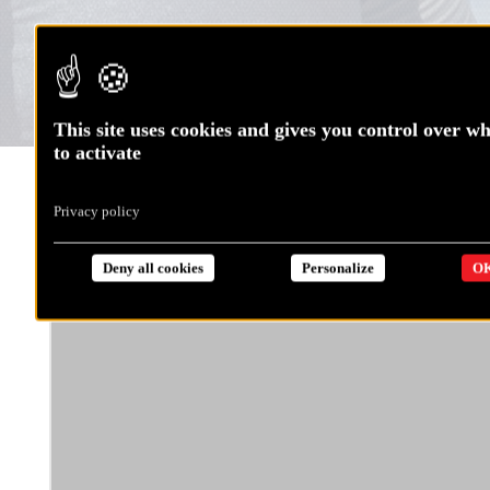
This site uses cookies and gives you control over w
to activate
Le 25 janvier, à 4h05 (UTC), Jérémie a franchi l’équateur.
Privacy policy
Le retour dans l’Atlantique nord, ça se fête ! Alors c’est
champagne au petit déjeuner pour
Jérémie
!
Deny all cookies
Personalize
OK