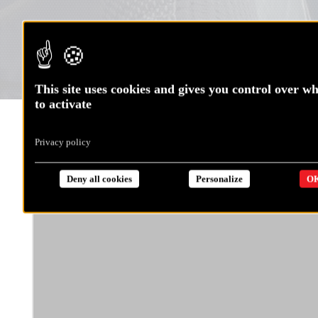
This site uses cookies and gives you control over w
to activate
Le 20 janvier, Jérémie est montée dans le mât afin de
Privacy policy
réparer le J2, voile d’avant abîmée depuis le 7 janvier.
Mission réussie pour le skipper Charal !
Deny all cookies
Personalize
OK