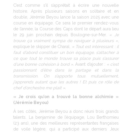
C’est comme s’il s’apprêtait à écrire une nouvelle
histoire. Après plusieurs saisons en solitaire et en
double, Jérémie Beyou lance la saison 2025 avec une
course en équipage. Ce sera le premier rendez-vous
de l’année, la Course des Caps dont le départ aura lieu
le 29 juin prochain depuis Boulogne-sur-Mer.
« Je
trouve ça vraiment sympa de naviguer à plusieurs »
,
explique le skipper de Charal.
« Tout est intéressant : il
faut d’abord constituer un bon équipage, s’attacher à
ce que tout le monde trouve sa place puis s’assurer
d’une bonne cohésion à bord »
. Avant d’ajouter :
« c’est
passionnant d’être dans le partage et dans la
transmission. On s’apporte tous mutuellement,
j’apprends autant que les autres ! Et puis ce rôle de
chef d’orchestre me plait »
.
« Je crois qu’on a trouvé la bonne alchimie »
(Jérémie Beyou)
À ses côtés, Jérémie Beyou a donc réuni trois grands
talents. La benjamine de l’équipage, Lou Berthomieu
(23 ans), une des meilleures représentantes françaises
de voile légère, qui a participé aux derniers Jeux