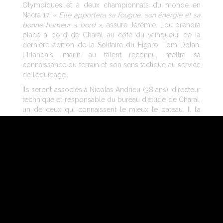
Olympiques et à deux championnats du monde en
Nacra 17.
« Elle apportera sa fougue, son énergie et sa
bonne humeur à bord »
, assure Jérémie. Lou prendra
place à bord de Charal au côté du vainqueur de la
dernière édition de la Solitaire du Figaro, Tom Dolan.
L’Irlandais, marin au talent reconnu, mettra sa
connaissance du terrain et son sens tactique au service
de l’équipage.
Ils seront associés à Nicolas Andrieu (38 ans), directeur
technique et responsable du bureau d’étude de Charal,
un de ceux qui connaissent le mieux le bateau. Il l’a
imaginé, pensé, conçu et a été un des acteurs de
chacune de ses phases de développement. Sa
présence à bord sera une vraie force pour le
collectif.
« Dès les premières navigations, on a vu
beaucoup de volonté, une bonne entente, une
ambiance agréable… Je crois qu’on a trouvé la bonne
alchimie
», apprécie Jérémie.
« On sent qu’on parle le
même langage, qu’on sait être efficaces ensemble »
.
Rien de mieux donc pour envisager sereinement cette
première course de la saison.