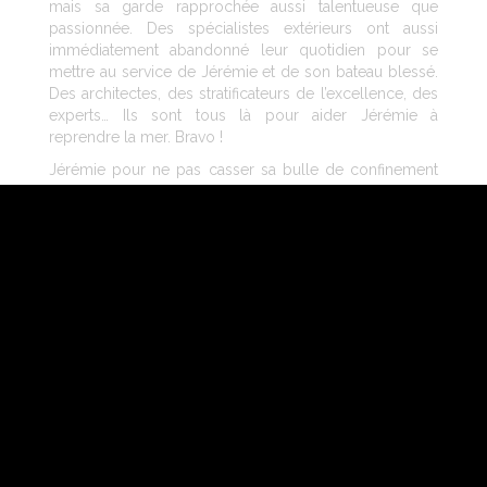
mais sa garde rapprochée aussi talentueuse que
passionnée. Des spécialistes extérieurs ont aussi
immédiatement abandonné leur quotidien pour se
mettre au service de Jérémie et de son bateau blessé.
Des architectes, des stratificateurs de l’excellence, des
experts… Ils sont tous là pour aider Jérémie à
reprendre la mer. Bravo !
Jérémie pour ne pas casser sa bulle de confinement
se retire discrètement avec Alicia dans son
appartement des Sables d’Olonne. Les réparations
sont immédiates, jour et nuit sans relâche malgré les
conditions météo désavantageuses. L’équipe technique
travaille sans relâche, sans la moindre plainte.
Sans