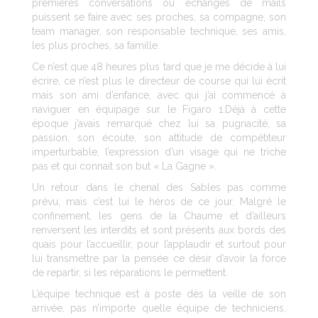
premières conversations ou échanges de mails
puissent se faire avec ses proches, sa compagne, son
team manager, son responsable technique, ses amis,
les plus proches, sa famille.
Ce n’est que 48 heures plus tard que je me décide à lui
écrire, ce n’est plus le directeur de course qui lui écrit
mais son ami d’enfance, avec qui j’ai commencé à
naviguer en équipage sur le Figaro 1.Déjà à cette
époque j’avais remarqué chez lui sa pugnacité, sa
passion, son écoute, son attitude de compétiteur
imperturbable, l’expression d’un visage qui ne triche
pas et qui connait son but « La Gagne ».
Un retour dans le chenal des Sables pas comme
prévu, mais c’est lui le héros de ce jour. Malgré le
confinement, les gens de la Chaume et d’ailleurs
renversent les interdits et sont présents aux bords des
quais pour l’accueillir, pour l’applaudir et surtout pour
lui transmettre par la pensée ce désir d’avoir la force
de repartir, si les réparations le permettent.
L’équipe technique est à poste dès la veille de son
arrivée, pas n’importe quelle équipe de techniciens,