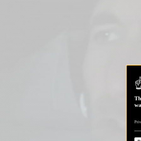
Th
wa
Pri