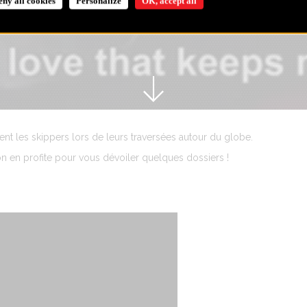
eny all cookies
Personalize
OK, accept all
 les skippers lors de leurs traversées autour du globe.
on en profite pour vous dévoiler quelques dossiers !