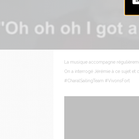
D
La musique accompagne régulièrement
On a interrogé Jérémie à ce sujet et 
#CharalSailingTeam #VivonsFort