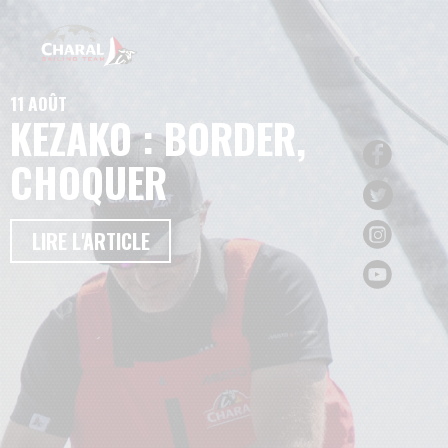
11 AOÛT
KEZAKO : BORDER,
CHOQUER
LIRE L'ARTICLE