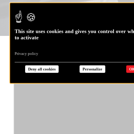
This site uses cookies and gives you control over w
to activate
« Border, choquer » ces mots vous sont-ils familiers ?
Privacy policy
On retrouve
Ewen
pour ce nouvel épisode de Kézako !
Deny all cookies
Personalize
OK