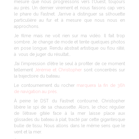
mesure que nous progressons vers l’Ouest, toujours
au près. Un dernier virement et nous faisons cap vers
le phare du Fastnet. J’arrive à distinguer sa silhouette
particulière au fur et à mesure que nous nous en
approchons.
Je filme mais ne voit rien sur ma vidéo. Il fait trop
sombre. Je change de mode et tente quelques photos
en pose longue. Rendu abstrait artistique ou flou râté,
à vous de juger du résultat…
J’ai l’impression d’être le seul à profiter de ce moment
tellement
Jérémie et Christopher
sont concentrés sur
la trajectoire du bateau.
Le contournement du rocher
marquera la fin de 36h
de navigation au près.
À peine le DST du Fastnet contourné, Christopher
libère le spi de sa chaussette. Alors, le choc régulier
de l’étrave gitée face à la mer laisse place aux
glissades du bateau à plat, tracté par cette gigantesque
bulle de tissu. Nous allons dans le même sens que le
vent et la mer.