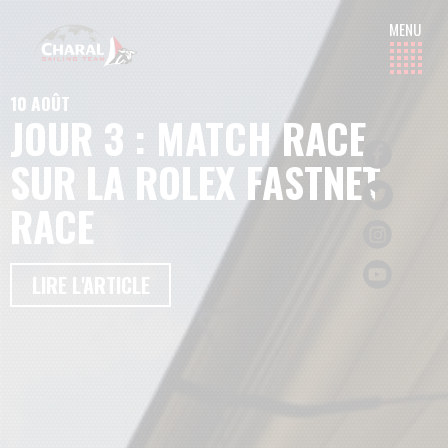
10 AOÛT
JOUR 3 : MATCH RACE
SUR LA ROLEX FASTNET
RACE
LIRE L'ARTICLE