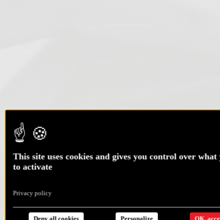
This site uses cookies and gives you control over what
to activate
Privacy policy
Deny all cookies
Personalize
OK, accep