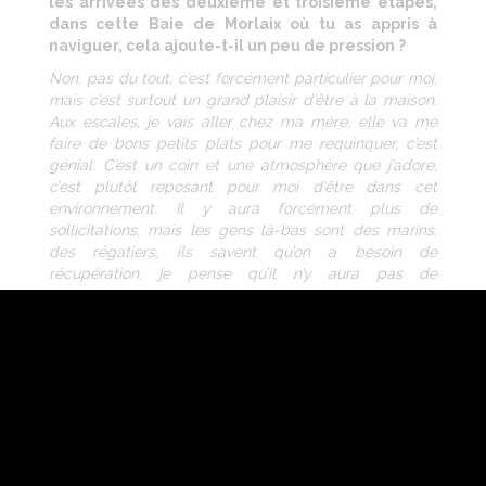
les arrivées des deuxième et troisième étapes,
dans cette Baie de Morlaix où tu as appris à
naviguer, cela ajoute-t-il un peu de pression ?
Non, pas du tout, c’est forcément particulier pour moi,
mais c’est surtout un grand plaisir d’être à la maison.
Aux escales, je vais aller chez ma mère, elle va me
faire de bons petits plats pour me requinquer, c’est
génial. C’est un coin et une atmosphère que j’adore,
c’est plutôt reposant pour moi d’être dans cet
environnement. Il y aura forcément plus de
sollicitations, mais les gens là-bas sont des marins,
des régatiers, ils savent qu’on a besoin de
récupération, je pense qu’il n’y aura pas de
débordements !
e
Quel objectif te fixes-tu sur cette 50
Solitaire ?
L’objectif, c’est vraiment de bien me sentir, d’être
content de chaque petite action que je ferai sur le
bateau, d’arriver à naviguer simplement et d’avoir
confiance en moi. Je sais que si je réunis tous ces
ingrédients, déjà j’y prendrai du plaisir, ensuite, je serai
dans le match au classement.