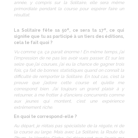
année, y compris sur la Solitaire, elle sera même
primordiale pendant la course pour espérer faire un
résultat.
e
e
La Solitaire fête sa 50
, ce sera ta 17
, ce qui
signifie que tu as participé à un tiers des éditions,
cela te fait quoi ?
Vu comme ça, ça paraît énorme ! En même temps, j’ai
l’impression de ne pas les avoir vues passer. Et sur les
seize que j’ai courues, j’ai eu la chance de gagner trois
fois, ça fait de bonnes statistiques quand on connaît la
difficulté de remporter la Solitaire. En tout cas, c’est la
preuve que j’adore cette course et qu’elle me
correspond bien. J’ai toujours un grand plaisir à y
retourner, à me frotter à d’anciens concurrents comme
aux jeunes qui montent, c’est une expérience
extrêmement riche.
En quoi te correspond-elle ?
Au départ, je n’étais pas spécialiste de la régate, ni de
la course au large. Mais avec La Solitaire, la Route du