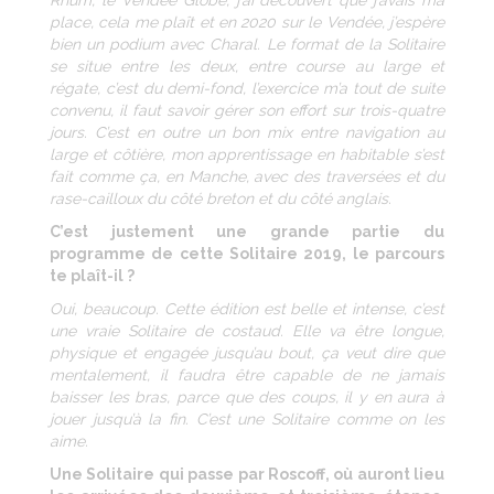
Rhum, le Vendée Globe, j’ai découvert que j’avais ma
place, cela me plaît et en 2020 sur le Vendée, j’espère
bien un podium avec Charal. Le format de la Solitaire
se situe entre les deux, entre course au large et
régate, c’est du demi-fond, l’exercice m’a tout de suite
convenu, il faut savoir gérer son effort sur trois-quatre
jours. C’est en outre un bon mix entre navigation au
large et côtière, mon apprentissage en habitable s’est
fait comme ça, en Manche, avec des traversées et du
rase-cailloux du côté breton et du côté anglais.
C’est justement une grande partie du
programme de cette Solitaire 2019, le parcours
te plaît-il ?
Oui, beaucoup. Cette édition est belle et intense, c’est
une vraie Solitaire de costaud. Elle va être longue,
physique et engagée jusqu’au bout, ça veut dire que
mentalement, il faudra être capable de ne jamais
baisser les bras, parce que des coups, il y en aura à
jouer jusqu’à la fin. C’est une Solitaire comme on les
aime.
Une Solitaire qui passe par Roscoff, où auront lieu