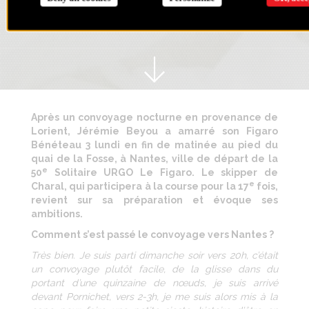
Après un convoyage nocturne en provenance de
Lorient, Jérémie Beyou a amarré son Figaro
Bénéteau 3 lundi en fin de matinée au pied du
quai de la Fosse, à Nantes, ville de départ de la
e
50
Solitaire URGO Le Figaro. Le skipper de
e
Charal, qui participera à la course pour la 17
fois,
revient sur sa préparation et évoque ses
ambitions.
Comment s’est passé le convoyage vers Nantes ?
Très bien. Je suis parti dimanche soir vers 20h, c’était
un convoyage plutôt facile, de la glisse dans du
portant d’une quinzaine de nœuds, je suis arrivé
devant Pornichet, vers 2-3h, je me suis alors mis à la