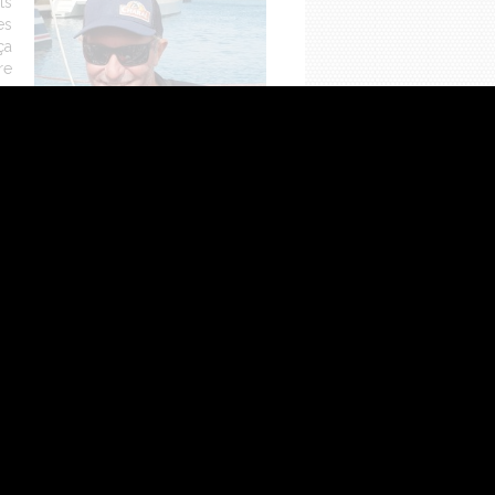
ts
es
ça
re
es
st
première où j’ai concédé beaucoup de
RESTAURATION
rtager au plus grand nombre les valeurs