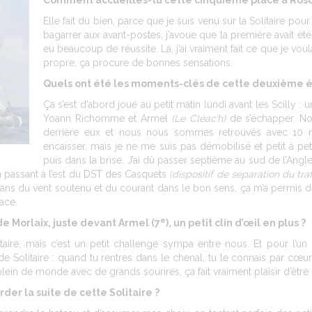
Comment accueilles-tu cette cinquième place à Rosco
Elle fait du bien, parce que je suis venu sur la Solitaire p
bagarrer aux avant-postes, j’avoue que la première avait été a
eu beaucoup de réussite. Là, j’ai vraiment fait ce que je voula
propre, ça procure de bonnes sensations.
Quels ont été les moments-clés de cette deuxième é
Ça s’est d’abord joué au petit matin lundi avant les Scilly : 
Yoann Richomme et Armel
(Le Cléac’h)
de s’échapper. Nou
derrière eux et nous nous sommes retrouvés avec 10 m
encaisser, mais je ne me suis pas démobilisé et petit à peti
puis dans la brise. J’ai dû passer septième au sud de l’Angl
 en passant à l’est du DST des Casquets
(dispositif de séparation du traf
 dans du vent soutenu et du courant dans le bon sens, ça m’a permis 
ace.
e
de Morlaix, juste devant Armel (7
), un petit clin d’œil en plus ?
oritaire, mais c’est un petit challenge sympa entre nous. Et pour l’u
e de Solitaire : quand tu rentres dans le chenal, tu le connais par cœur
 plein de monde avec de grands sourires, ça fait vraiment plaisir d’être 
rder la suite de cette Solitaire ?