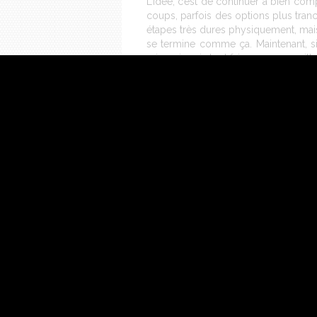
L’idée, c’est de continuer à bien com
coups, parfois des options plus tran
étapes très dures physiquement, mais a
se termine comme ça. Maintenant, si 
mieux, je vais tout faire pour grappill
es sur les deux étapes à venir.
Comment vois-tu la prochaine (45
C’est une étape sur laquelle nous al
DST à négocier, et comme c’est la 
souvent l’étape-tournant au général
temps. Mais il y aura des coups à fai
NOUS CONTACTER
INFORMATIONS LÉGA
LANGUES : FRANÇAIS
Engagée aux côtés de Jérémie depuis 201