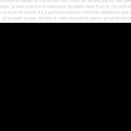
prendre le bateau et d’assumer mes choix, en tentant parfois des peti
chées, je veux prendre le maximum de plaisir dans tout ça. Ce sont d
u bout du tunnel, il y a parfois la lumière, c’est très satisfaisant que 
ça pouvait ne pas s’arrêter à cette cinquième place, ça serait enco
er des plac
0 milles entre Manche et Mer d’Iroise, départ dimanche) ?
lons encore avoir beaucoup de travail, avec du courant, du côtier, d
troisième, tout le monde va commencer à piocher physiquement. C’e
, même si, pour moi, au classement, c’est compliqué à cause de la 
re pour terminer à une bonne place à Roscoff.
LES
DONNÉES PERSONNELLES
ESPACE PRESSE LÉGALES
RH
7 dans l’aventure voile, Charal souhaite à travers ce partenariat, pa