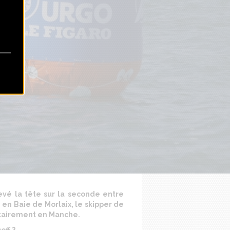
evé la tête sur la seconde entre
, en Baie de Morlaix, le skipper de
ritairement en Manche.