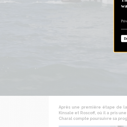
wa
Pri
D
Après une première étape de la 
Kinsale et Roscoff, où il a pris u
Charal compte poursuivre sa prog