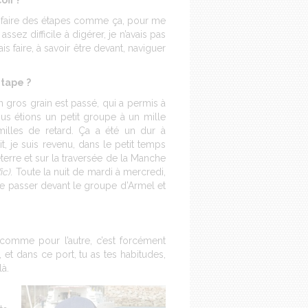
ff ?
our faire des étapes comme ça, pour me
ssez difficile à digérer, je n’avais pas
is faire, à savoir être devant, naviguer
tape ?
un gros grain est passé, qui a permis à
s étions un petit groupe à un mille
illes de retard. Ça a été un dur à
t, je suis revenu, dans le petit temps
eterre et sur la traversée de la Manche
ic)
. Toute la nuit de mardi à mercredi,
de passer devant le groupe d’Armel et
n comme pour l’autre, c’est forcément
, et dans ce port, tu as tes habitudes,
là.