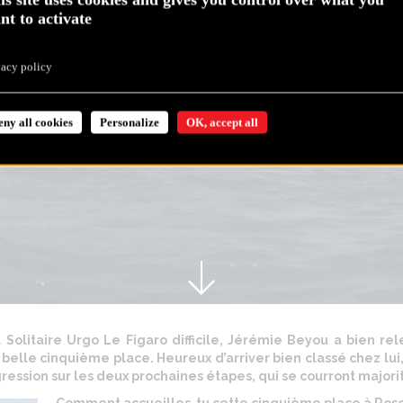
nt to activate
vacy policy
eny all cookies
Personalize
OK, accept all
Solitaire Urgo Le Figaro difficile, Jérémie Beyou a bien rel
ne belle cinquième place. Heureux d’arriver bien classé chez lui
ression sur les deux prochaines étapes, qui se courront majo