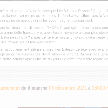
mière édition de la Vendée-Arctique-Les Sables d’Olonne ? A 250 mill
 se tiennent en moins de 30 milles. Ils filent à vive allure vers la Ve
 quinzaine de nœuds qui va les accompagner jusqu’au bout.
e les débats, le skipper de l’IMOCA Charal s’étant emparé des co
e à une belle trajectoire et une vitesse moyenne un peu plus élevé
 Dalin ne suit qu’à 7 milles derrière le puissant monocoque argenté, t
vies n’ayant pas dit leur dernier mot.
nce particulièrement intense à bord des bateaux de tête, avec au p
ements de voile en cas de variation de la force du vent, et à l’arriv
té d’être célébré après plus de dix jours de cette incessante régate o