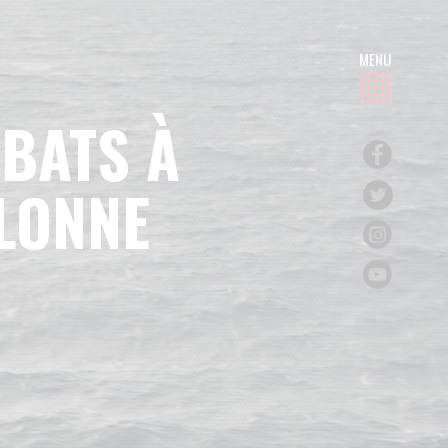
ÉBATS À
OLONNE