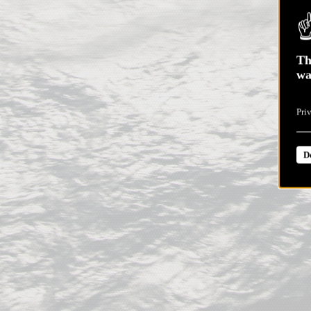
Th
wa
Pri
D