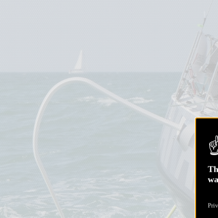
Th
wa
Pri