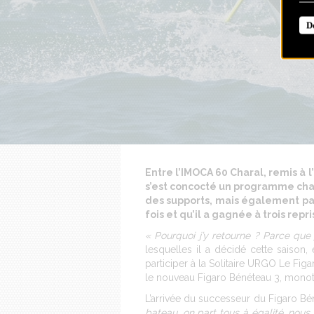
D
Entre l’IMOCA 60 Charal, remis à 
s’est concocté un programme char
des supports, mais également par 
fois et qu’il a gagnée à trois repri
« Pourquoi j’y retourne ? Parce qu
lesquelles il a décidé cette saiso
participer à la Solitaire URGO Le Figa
le nouveau Figaro Bénéteau 3, monoty
L’arrivée du successeur du Figaro Bé
bateau, on part tous à égalité, no