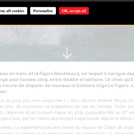
eny all cookies
Personalize
OK, accept all
l’eau en mars, et le Figaro Bénéteau 3, sur lequel il navigue d
gé pour l’année 2019, entre double et solitaire. Un choix qu’i
l’envie de disputer de nouveau la Solitaire Urgo Le Figaro, à l
ses.
e je ne peux pas m’en empêcher ! »
Ainsi répond Jérémie Beyou lor
n, en plus de poursuivre sa préparation en vue du Vendée Globe 2
e
ro. L’épreuve vit un tournant majeur en 2019, puisqu’elle fête sa 50
édi
pe à foils que les marins apprennent à apprivoiser depuis le début d
néteau 2 a également joué dans l’envie du skipper de Charal de dispu
us aurons quasiment eu le même temps de préparation, ça donne for