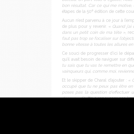
bon résultat. Car ce qui me motive, c
e
étapes de la 50
édition de cette cou
Aucun n’est parvenu à ce jour à l’emp
de plus pour y revenir.
« Quand j’ai
dans un petit coin de ma tête »
, re
faut pas trop se focaliser sur l’obje
bonne vitesse à toutes les allures en v
Ce souci de progresser d’ici le dépar
qu’il avait besoin de naviguer sur di
tu sais que tu vas te remettre en que
vainqueurs qui, comme moi, reviennen
Et le skipper de Charal d’ajouter :
« 
occupé que tu ne peux pas être en pe
poses pas la question d’effectuer 
dessus. »
Quitte à repousser ses lim
choses. Bref, Jérémie a beaucoup de 