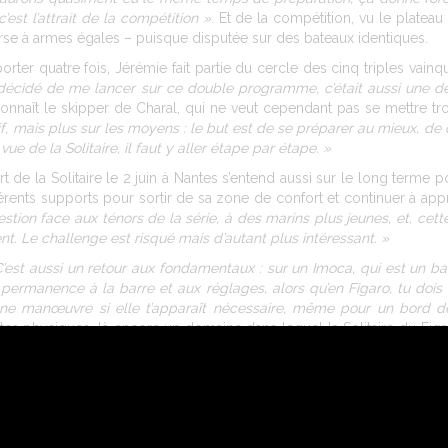
’est l’attrait de la compétition »
. Et de la compétition, vu le plateau
rse à armes égales – puisque disputée sur des bateaux identiques.
orter quatre fois, Jérémie fait partie du cercle des cinq triples vainq
 décidé de me lancer sur ce double programme, c’était aussi une d
connaît le skipper de Charal, qui ne veut cependant pas se mettre t
ctif, mais plus sur les moyens : le but est de se préparer au mieux, 
ue de la Solitaire, il faut y aller étape par étape. »
t de la Solitaire le 2 juin à Nantes s’entend aussi sur le long terme 
fférents supports pour sortir de sa zone de confort et continuer à ap
stion face aux ténors de la série, à des marins plus jeunes, et, cet
t. Le challenge est risqué mais d’autant plus intéressant. »
C’est aussi un retour aux fondamentaux : sur un Imoca, qui est un b
rmanence à la barre et aux réglages, alors qu’en Figaro, tu dois fa
une manœuvre si elle t’apparaît nécessaire, même pour un bord d
ites physiques, là encore un domaine dans lequel la Solitaire du F
e
raisons cette année de disputer la 50
Solitaire…