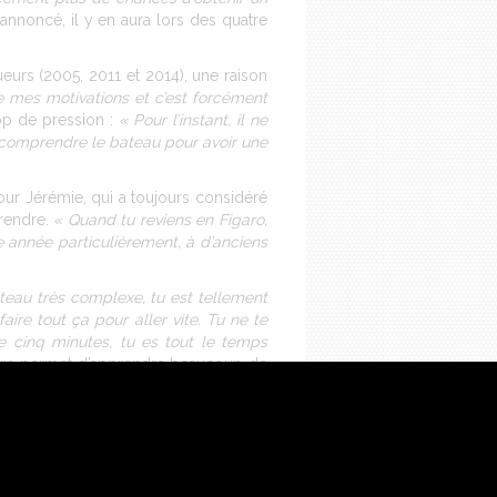
 annoncé, il y en aura lors des quatre
ueurs (2005, 2011 et 2014), une raison
e mes motivations et c’est forcément
rop de pression :
« Pour l’instant, il ne
de comprendre le bateau pour avoir une
pour Jérémie, qui a toujours considéré
prendre.
« Quand tu reviens en Figaro,
te année particulièrement, à d’anciens
ateau très complexe, tu est tellement
ire tout ça pour aller vite. Tu ne te
e cinq minutes, tu es tout le temps
igaro permet d’apprendre beaucoup de