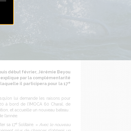
epuis début février, Jérémie Beyou
l explique par la complémentarité
e
aquelle il participera pour la 17
squ’on lui demande les raisons pour
020 à bord de l’IMOCA 60 Charal, de
tion, et accueille un nouveau bateau :
e l’année.
e
ter sa 17
Solitaire.
« Avec le nouveau
cément plus de chances d’obtenir un