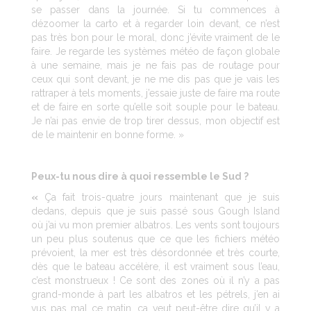
se passer dans la journée. Si tu commences à
dézoomer la carto et à regarder loin devant, ce n’est
pas très bon pour le moral, donc j’évite vraiment de le
faire. Je regarde les systèmes météo de façon globale
à une semaine, mais je ne fais pas de routage pour
ceux qui sont devant, je ne me dis pas que je vais les
rattraper à tels moments, j’essaie juste de faire ma route
et de faire en sorte qu’elle soit souple pour le bateau.
Je n’ai pas envie de trop tirer dessus, mon objectif est
de le maintenir en bonne forme. »
Peux-tu nous dire à quoi ressemble le Sud ?
«
Ça fait trois-quatre jours maintenant que je suis
dedans, depuis que je suis passé sous Gough Island
où j’ai vu mon premier albatros. Les vents sont toujours
un peu plus soutenus que ce que les fichiers météo
prévoient, la mer est très désordonnée et très courte,
dès que le bateau accélère, il est vraiment sous l’eau,
c’est monstrueux ! Ce sont des zones où il n’y a pas
grand-monde à part les albatros et les pétrels, j’en ai
vus pas mal ce matin, ça veut peut-être dire qu’il y a