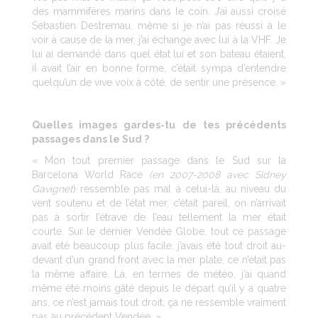
des mammifères marins dans le coin. J’ai aussi croisé
Sébastien Destremau, même si je n’ai pas réussi à le
voir à cause de la mer, j’ai échangé avec lui à la VHF. Je
lui ai demandé dans quel état lui et son bateau étaient,
il avait l’air en bonne forme, c’était sympa d’entendre
quelqu’un de vive voix à côté, de sentir une présence. »
Quelles images gardes-tu de tes précédents
passages dans le Sud ?
« Mon tout premier passage dans le Sud sur la
Barcelona World Race
(en 2007-2008 avec Sidney
Gavignet
) ressemble pas mal à celui-là, au niveau du
vent soutenu et de l’état mer, c’était pareil, on n’arrivait
pas à sortir l’étrave de l’eau tellement la mer était
courte. Sur le dernier Vendée Globe, tout ce passage
avait été beaucoup plus facile, j’avais été tout droit au-
devant d’un grand front avec la mer plate, ce n’était pas
la même affaire. Là, en termes de météo, j’ai quand
même été moins gâté depuis le départ qu’il y a quatre
ans, ce n’est jamais tout droit, ça ne ressemble vraiment
pas au précédent Vendée. »