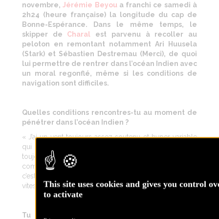
novembre,
Jérémie Beyou
a franchi ce samedi à
2h24 (heure française) la longitude du cap de
Bonne-Espérance. Dans le même temps, le
skipper de
Charal
est parvenu à recoller au
peloton en remontant notamment Ari Huusela
(Stark) et Sébastien Destremau (Merci), de quoi
lui permettre de rentrer dans l’océan Indien avec
un moral regonflé, même si les conditions de
navigation sont difficiles.
Quelles conditions rencontres-tu au moment de
pénétrer dans l’océan Indien ?
« J’ai un vent toujours assez soutenu et hyper variable
qui se balade vraiment en force et en direction, j’ai
toujours entre 15 et 32 nœuds, du coup, la mer est
complètement cisaillée, ce n’est pas la guerre, mais
c’est très dur de stabiliser le bateau et de trouver une
This site uses cookies and gives you control o
vitesse constante, ce n’est pas très confort. »
to activate
Tu as passé la longitude de Bonne-Espérance,