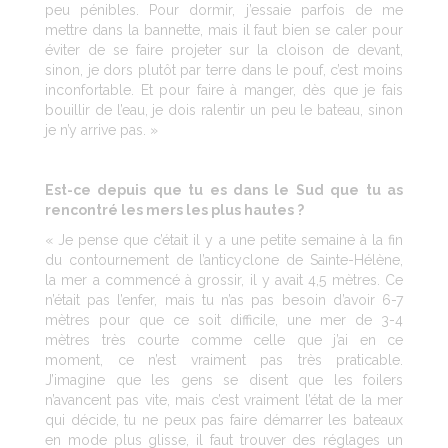
peu pénibles. Pour dormir, j’essaie parfois de me
mettre dans la bannette, mais il faut bien se caler pour
éviter de se faire projeter sur la cloison de devant,
sinon, je dors plutôt par terre dans le pouf, c’est moins
inconfortable. Et pour faire à manger, dès que je fais
bouillir de l’eau, je dois ralentir un peu le bateau, sinon
je n’y arrive pas. »
Est-ce depuis que tu es dans le Sud que tu as
rencontré les mers les plus hautes ?
« Je pense que c’était il y a une petite semaine à la fin
du contournement de l’anticyclone de Sainte-Hélène,
la mer a commencé à grossir, il y avait 4,5 mètres. Ce
n’était pas l’enfer, mais tu n’as pas besoin d’avoir 6-7
mètres pour que ce soit difficile, une mer de 3-4
mètres très courte comme celle que j’ai en ce
moment, ce n’est vraiment pas très praticable.
J’imagine que les gens se disent que les foilers
n’avancent pas vite, mais c’est vraiment l’état de la mer
qui décide, tu ne peux pas faire démarrer les bateaux
en mode plus glisse, il faut trouver des réglages un