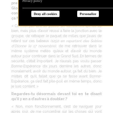
Privacy policy
premier des trois caps mythiques du Vendée
Globe, en même temps que tes premiers
concurrents, Ari Huusela et Sébastien Destremau,
Deny all cookies
Personalize
ça fait du bien moralement ?
« Ce n’est pas tant de passer un concurrent qui fait du
bien, mais plus d’avoir réussi à faire la jonction avec le
groupe, de rattraper le paquet de milles que j’avais de
retard sur ces bateaux
(1250 en repartant des Sables
d’Olonne le 17 novembre)
, de me retrouver dans le
même système météo qu’eux et d’avoir du monde
autour pour continuer dans le Grand Sud. En termes de
sécurité, c’était important. Je n’aurais pas voulu passer
Bonne-Espérance dix jours derrière les autres, donc
moralement, avoir du monde autour, ça fait du bien. Je
m’étais dit qu’il fallait que ça se fasse avant Bonne-
Espérance, ça s’est fait pile-poil en même temps, donc
je suis content. »
Regardes-tu désormais devant toi en te disant
qu’il y en a d’autres à doubler ?
« Non, mon fonctionnement, c’est de naviguer jour
après jour, de me concentrer sur les choses qui vont