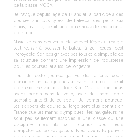
de la classe IMOCA.
Je navigue depuis l’âge de 12 ans et j’ai participé à des
courses sur tous types de bateaux, des petits aux
maxis, mais là, c’était une toute nouvelle expérience
pour moi !
Naviguer dans des vents relativement légers et malgré
tout réussir à pousser le bateau à 20 nœuds, c’est
incroyable! Son design avec ses foils et la simplicité de
sa structure donnent une impression de robustesse
pour les courses, et aussi de longévité.
Lors de cette journée j’ai vu des enfants courir
demander un autographe au marin, comme si c’était
pour eux une véritable Rock Star. C’est ce dont nous
avons besoin dans la voile, avoir des héros pour
accroître l’intérêt de ce sport ! J’ai compris pourquoi
les skippers de course au large sont plus connus en
France que les marins olympiques : les navigateurs ne
sont pas seulement associés à une classe ou une
discipline, mais ils sont connus pour leurs
compétences de navigateurs. Nous avons le pouvoir
de promouvoir notre sport d’une bien meilleure façon