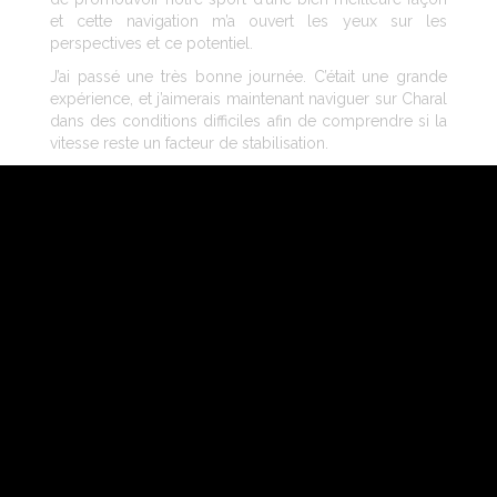
et cette navigation m’a ouvert les yeux sur les
perspectives et ce potentiel.
J’ai passé une très bonne journée. C’était une grande
expérience, et j’aimerais maintenant naviguer sur Charal
dans des conditions difficiles afin de comprendre si la
vitesse reste un facteur de stabilisation.
Merci à l’équipe de Charal !
Kim Ansersen
Président de World Sailing
NOUS CONTACTER
INFORMATIONS LÉGALES
DONNÉES PERSONNELLES
ESPACE PRESSE LÉGALES
RH
RESTAURATION
LANGUES : FRANÇAIS