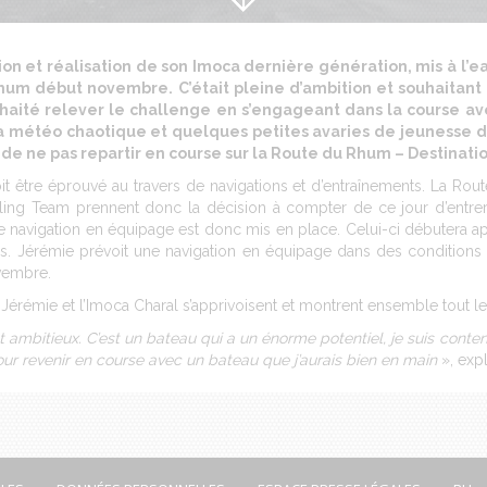
tion et réalisation de son Imoca dernière génération, mis à l’ea
hum début novembre. C’était pleine d’ambition et souhaitan
ouhaité relever le challenge en s’engageant dans la course 
 la météo chaotique et quelques petites avaries de jeunesse 
 de ne pas repartir en course sur la Route du Rhum – Destinat
 être éprouvé au travers de navigations et d’entraînements. La Rout
ailing Team prennent donc la décision à compter de ce jour d’entr
de navigation en équipage est donc mis en place. Celui-ci débutera a
urs. Jérémie prévoit une navigation en équipage dans des conditions
vembre.
érémie et l’Imoca Charal s’apprivoisent et montrent ensemble tout leu
ambitieux. C’est un bateau qui a un énorme potentiel, je suis content
pour revenir en course avec un bateau que j’aurais bien en main
», exp