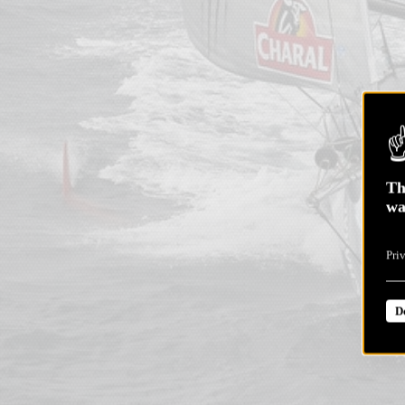
Th
wa
Pri
D