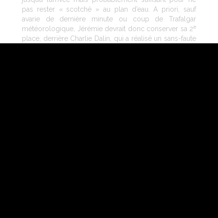
pas rester « scotché » au plan d’eau. A priori, sauf
avarie de dernière minute ou coup de Trafalgar
e
météorologique, Jérémie devrait donc conserver sa 2
place, derrière Charlie Dalin, qui a réalisé un sans-faute
et a eu «
l’impression d’être en état de grâce
»,
comme il l’a confié à son arrivée. On connaît Jérémie :
seule la victoire lui importe. Il peut tout de même être
satisfait et fier de sa prestation, et de cette belle
deuxième place, pour la reprise en solitaire.
NOUS CONTACTER
INFORMATIONS LÉGALES
DONNÉES PERSONNELLES
ESPACE PRESSE LÉGALES
RH
RESTAURATION
LANGUES : FRANÇAIS
Engagée aux côtés de Jérémie depuis 2017 dans l’aventure
voile, Charal souhaite à travers ce partenariat, partager au
plus grand nombre les valeurs qui lui sont chères:
innovation, force, authenticité mais aussi plaisir. Après 4