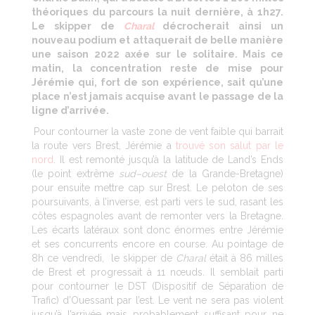
théoriques du parcours la nuit dernière, à 1h27.
Le skipper de
Charal
décrocherait ainsi un
nouveau podium et attaquerait de belle manière
une saison 2022 axée sur le solitaire. Mais ce
matin, la concentration reste de mise pour
Jérémie qui, fort de son expérience, sait qu’une
place n’est jamais acquise avant le passage de la
ligne d’arrivée.
Pour contourner la vaste zone de vent faible qui barrait
la route vers Brest, Jérémie a
trouvé son salut par le
nord
. Il est remonté jusqu’à la latitude de Land’s Ends
(le point extrême
sud
–
ouest
de la Grande-Bretagne)
pour ensuite mettre cap sur Brest. Le peloton de ses
poursuivants, à l’inverse, est parti vers le sud, rasant les
côtes espagnoles avant de remonter vers la Bretagne.
Les écarts latéraux sont donc énormes entre Jérémie
et ses concurrents encore en course. Au pointage de
8h ce vendredi, le skipper de
Charal
était à 86 milles
de Brest et progressait à 11 nœuds. Il semblait parti
pour contourner le DST (Dispositif de Séparation de
Trafic) d’Ouessant par l’est. Le vent ne sera pas violent
jusqu’à l’arrivée mais probablement suffisant pour ne