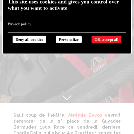
This site uses cookies and gives you control over
what you want to activate
Privacy policy
Deny all cookies
Personalize
OK, accept all
Sauf coup de théâtre,
Jérémie Beyou
devrait
e
s’emparer de la 2
place de la Guyader
Bermudes 1000 Race ce vendredi, derrière
Charlie Dalin, qui a bouclé à Brest les 1 200 milles