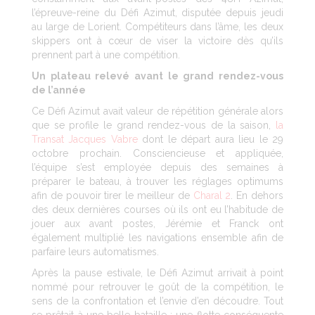
l’épreuve-reine du Défi Azimut, disputée depuis jeudi
au large de Lorient. Compétiteurs dans l’âme, les deux
skippers ont à cœur de viser la victoire dès qu’ils
prennent part à une compétition.
Un plateau relevé avant le grand rendez-vous
de l’année
Ce Défi Azimut avait valeur de répétition générale alors
que se profile le grand rendez-vous de la saison,
la
Transat Jacques Vabre
dont le départ aura lieu le 29
octobre prochain. Consciencieuse et appliquée,
l’équipe s’est employée depuis des semaines à
préparer le bateau, à trouver les réglages optimums
afin de pouvoir tirer le meilleur de
Charal 2
. En dehors
des deux dernières courses où ils ont eu l’habitude de
jouer aux avant postes, Jérémie et Franck ont
également multiplié les navigations ensemble afin de
parfaire leurs automatismes.
Après la pause estivale, le Défi Azimut arrivait à point
nommé pour retrouver le goût de la compétition, le
sens de la confrontation et l’envie d’en découdre. Tout
se prêtait à une belle bataille : une flotte conséquente