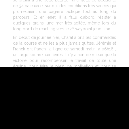
de 34 bateaux et surtout des conditions très variées qui
promettaient une bagarre tactique tout au long du
parcours. Et en effet, il a fallu d’abord résister à
quelques grains, une mer très agitée, même lors du
e
long bord de reaching vers le 2
waypoint jeudi soir.
En début de journée hier, Charal a pris les commandes
de la course et ne les a plus jamais quittés. Jérémie et
Franck ont franchi la ligne ce samedi matin, à 06h16 ,
un large sourire aux lèvres. Il n’y a rien de mieux que la
victoire pour récompenser le travail de toute une
équipe, pour faire le plein de motivation et pour se
tourner avec optimisme vers la suite. Ça tombe bien, le
compte à rebours de la Transat Jacques Vabre est plus
que jamais lancé. Le départ aura lieu dans 36 jours
exactement.
La course de Charal en bref :
Arrivée à
06 h 16 et 43 sec
ce samedi matin
Temps de course :
1 jour, 17 h, 46 min, 43 sec
Vitesse moyenne sur l’orthodromie :
14,1