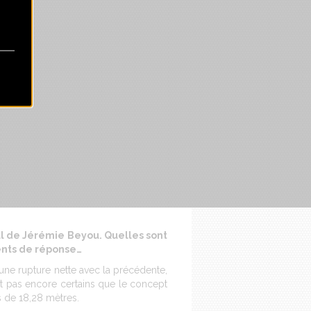
al de Jérémie Beyou. Quelles sont
ments de réponse…
 une rupture nette avec la précédente,
nt pas encore certains que le concept
s de 18,28 mètres.