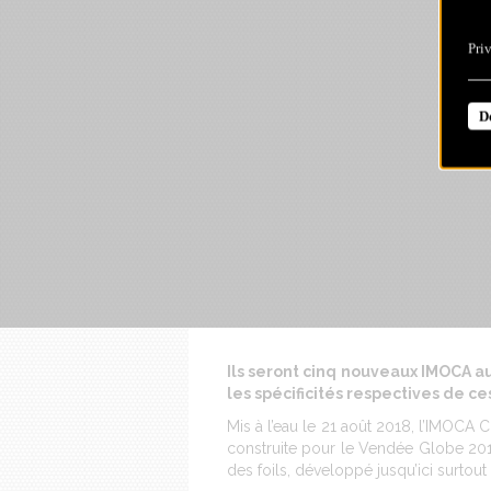
Pri
D
Ils seront cinq nouveaux IMOCA a
les spécificités respectives de 
Mis à l’eau le 21 août 2018, l’IMOCA 
construite pour le Vendée Globe 2016
des foils, développé jusqu’ici surto