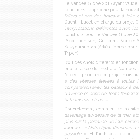
Le Vendée Globe 2016 ayant validé le
conditions, l’approche pour la nouvel
foilers et non des bateaux à foils, 
Quentin Lucet, en charge du projet Ch
interprétations différentes selon les
construits pour le Vendée Globe 2016
(Alex Thomson), Guillaume Verdier Api
Kouyoumndjian (Arkéa-Paprec pour S
Tripon).
D’où des choix différents en fonction
priorité a été de mettre à l’eau dès
l’objectif prioritaire du projet, mais
à des vitesses élevées à toutes le
comparaison avec les bateaux à déri
d’avance et donc de toute l’expéri
bateaux mis à l’eau. »
Concrètement, comment se manifest
davantage au-dessus de la mer, alors
plus sur la portance de leur carène
abonde :
« Notre ligne directrice a 
possible ».
Et l’architecte d’ajouter