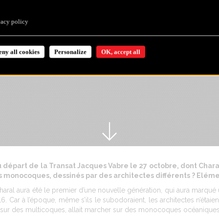
vacy policy
eny all cookies
Personalize
OK, accept all
u départ de la Transat Jacques Vabre le 27 octobre, dont Char
ces monocoques, dessinés par des architectes différents ? Elé
Charal aura été le premier d’une nouvelle génération, qui aura marqué
. Car à l’époque, même s’ils le subodoraient, les architectes n’étaie
ut sur des multicoques, allait marcher sur des monocoques océanique