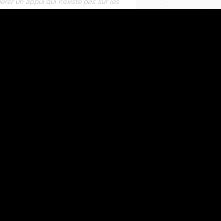
érer un appui qui n’existe pas sur les
eau. »
t) sont très encourageants, la Transat
, d’autant que son parcours est celui
 On l’a été parce qu’on a montré qu’il
ltim, vers le vol. Certains ont décidé
RESTAURATION
rtager au plus grand nombre les valeurs
 riches à tout point de vue, Charal et
 nouvel
IMOCA
, Charal 2, qui sera mis à
 2023, ainsi que la Vendée Arctique