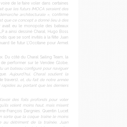
oire de le faire voler dans certaines
fait que les futurs IMOCA seraient des
 démarche architecturale »
, confirme
’est que ce concept a donné lieu à des
er avait eu le monopole des bateaux
PLP a ainsi dessiné Charal, Hugo Boss
dis que se sont invités à la fête Juan
ard (le futur L’Occitane pour Armel
ux. Du côté du Charal Sailing Team, la
ble de performer sur le Vendée Globe,
u un bateau configuré pour naviguer
ique.
Aujourd’hui, Charal soutient la
e travers)
, et, du fait de notre année
rapides au portant que les derniers
d’avoir des foils profonds pour voler
qu’ils volent moins haut, mais misent
erre-François Dargnies. Quentin Lucet
en sorte que la coque traîne le moins
e au détriment de la traînée, Juan