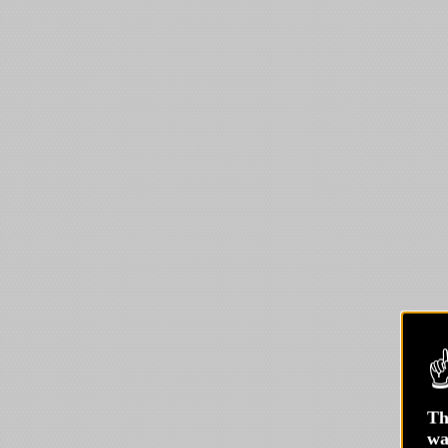
Th
wa