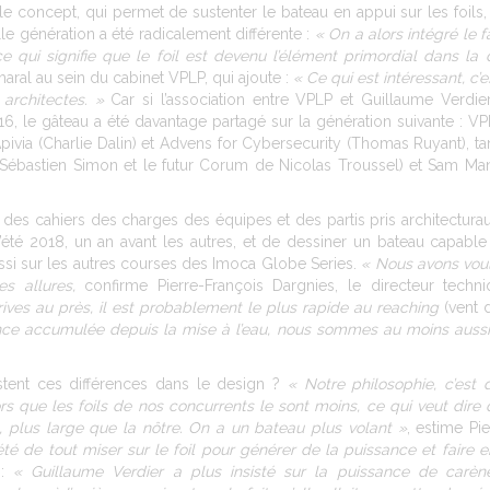
 concept, qui permet de sustenter le bateau en appui sur les foils, v
le génération a été radicalement différente :
« On a alors intégré le 
ce qui signifie que le foil est devenu l’élément primordial dans la
aral au sein du cabinet VPLP, qui ajoute :
« Ce qui est intéressant, c
 architectes. »
Car si l’association entre VPLP et Guillaume Verdi
, le gâteau a été davantage partagé sur la génération suivante : V
via (Charlie Dalin) et Advens for Cybersecurity (Thomas Ruyant), tan
ébastien Simon et le futur Corum de Nicolas Troussel) et Sam Manu
 des cahiers des charges des équipes et des partis pris architectura
 l’été 2018, un an avant les autres, et de dessiner un bateau capa
 aussi sur les autres courses des Imoca Globe Series.
« Nous avons voul
s allures,
confirme Pierre-François Dargnies, le directeur techn
ves au près, il est probablement le plus rapide au reaching
(vent d
ence accumulée depuis la mise à l’eau, nous sommes au moins aussi 
ent ces différences dans le design ?
« Notre philosophie, c’est 
 que les foils de nos concurrents le sont moins, ce qui veut dire 
, plus large que la nôtre. On a un bateau plus volant »
, estime Pi
été de tout miser sur le foil pour générer de la puissance et faire 
 :
« Guillaume Verdier a plus insisté sur la puissance de carèn