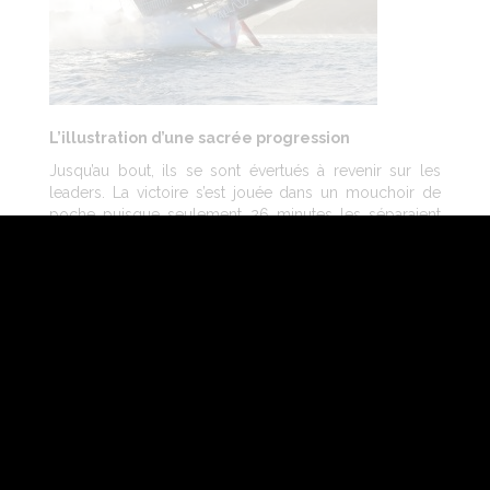
L’illustration d’une sacrée progression
Jusqu’au bout, ils se sont évertués à revenir sur les
leaders. La victoire s’est jouée dans un mouchoir de
poche puisque seulement 26 minutes les séparaient
de For People au moment de franchir la ligne. Thomas
Ruyant a d’ailleurs déclaré : “ça a été une sacrée
bataille face à Jérémie et Franck qui sont deux
références. On leur a tenu la dragée haute et eux aussi”.
À l’issue de cette course à haute intensité, les
enseignements sont nombreux pour l’ensemble de
e
l’équipe. Cette 4
édition de la Guyader Bermudes
1000 Race souligne avant tout les progrès réalisés
depuis la mise à l’eau du bateau, l’an dernier, et la
pertinence du chantier particulièrement conséquent
qui a été réalisé cet hiver. Elle prouve aussi que le duo
Beyou-Cammas, qui n’avait jamais été associé ailleurs