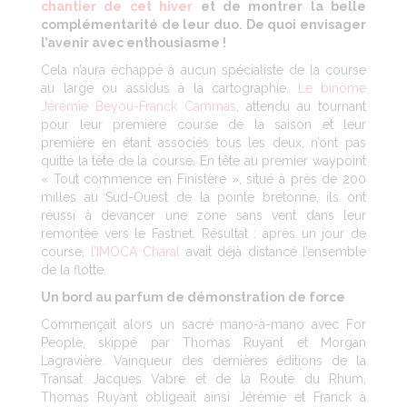
chantier de cet hiver
et de montrer la belle
complémentarité de leur duo. De quoi envisager
l’avenir avec enthousiasme !
Cela n’aura échappé à aucun spécialiste de la course
au large ou assidus à la cartographie.
Le binôme
Jérémie Beyou-Franck Cammas
, attendu au tournant
pour leur première course de la saison et leur
première en étant associés tous les deux, n’ont pas
quitté la tête de la course. En tête au premier waypoint
« Tout commence en Finistère », situé à près de 200
milles au Sud-Ouest de la pointe bretonne, ils ont
réussi à devancer une zone sans vent dans leur
remontée vers le Fastnet. Résultat : après un jour de
course,
l’IMOCA Charal
avait déjà distancé l’ensemble
de la flotte.
Un bord au parfum de démonstration de force
Commençait alors un sacré mano-à-mano avec For
People, skippé par Thomas Ruyant et Morgan
Lagravière. Vainqueur des dernières éditions de la
Transat Jacques Vabre et de la Route du Rhum,
Thomas Ruyant obligeait ainsi Jérémie et Franck à