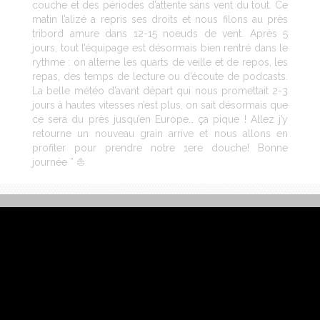
couche et des périodes d’attente sans vent du tout. Ce
matin l’alizé a repris ses droits et nous filons au près
tribord amure dans 12-15 noeuds de vent. Après 5
jours, tout l’équipage est désormais bien rentré dans le
rythme : on alterne les quarts de veille et de repos, les
repas, des temps de lecture ou d’écoute de podcasts.
La belle météo d’avant départ qui nous promettait 2-3
jours à hautes vitesses n’est plus, on sait désormais que
ce sera du près jusqu’en Europe… ça pique ! Allez j’y
retourne un nouveau grain arrive et nous allons en
profiter pour prendre notre 1ere douche! Bonne
journée ” ⛵️
NOUS CONTACTER
INFORMATIONS LÉGALES
DONNÉES PERSONNELLES
ESPACE PRESSE LÉGALES
RH
RESTAURATION
LANGUES : FRANÇAIS
Engagée aux côtés de Jérémie depuis 2017 dans l’aventure
voile, Charal souhaite à travers ce partenariat, partager au