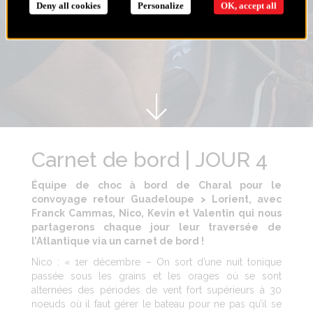
Deny all cookies
Personalize
OK, accept all
Carnet de bord | JOUR 4
Équipe de choc à bord de Charal pour le
convoyage retour Guadeloupe > Lorient, avec
Franck Cammas, Nico, Kevin et Valentin qui nous
partagerons chaque jour leur traversée de
l’Atlantique via un carnet de bord !
Nico : « 1er décembre – On sort d’une nuit tonique
passée sous les grains et les orages où se sont
alternées des périodes de vent fort supérieurs à 30
noeuds où il faut gérer le bateau pour ne pas qu’il se