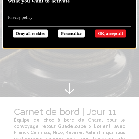
what you want to activate
Privacy policy
Deny all cookies
Personalize
OK, accept all
Carnet de bord | Jour 11
Équipe de choc à bord de Charal pour le
convoyage retour Guadeloupe > Lorient, avec
Franck Cammas, Nico, Kevin et Valentin qui nous
partagerons chaque jour leur traversée de