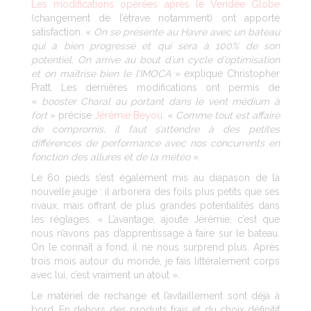
Les modifications opérées après le Vendée Globe
(changement de l’étrave notamment) ont apporté
satisfaction. «
On se présente au Havre avec un bateau
qui a bien progressé et qui sera à 100% de son
potentiel. On arrive au bout d’un cycle d’optimisation
et on maîtrise bien le l’IMOCA
» explique Christopher
Pratt. Les dernières modifications ont permis de
«
booster Charal au portant dans le vent médium à
fort
» précise
Jérémie Beyou
. «
Comme tout est affaire
de compromis, il faut s’attendre à des petites
différences de performance avec nos concurrents en
fonction des allures et de la météo
».
Le 60 pieds s’est également mis au diapason de la
nouvelle jauge : il arborera des foils plus petits que ses
rivaux, mais offrant de plus grandes potentialités dans
les réglages. « L’avantage, ajoute Jérémie, c’est que
nous n’avons pas d’apprentissage à faire sur le bateau.
On le connaît à fond, il ne nous surprend plus. Après
trois mois autour du monde, je fais littéralement corps
avec lui, c’est vraiment un atout ».
Le matériel de rechange et l’avitaillement sont déjà à
bord. En dehors des produits frais et du choix définitif