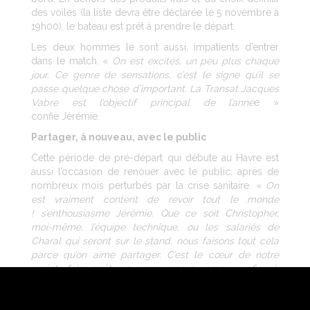
des voiles (la liste devra être déclarée le 5 novembre à
19h00), le bateau est prêt à prendre le départ.
Les deux hommes le sont aussi, impatients d’entrer
dans le match. «
On est excités, un peu plus chaque
jour. Ce genre de sensations, c’est le signe qu’il se
passe quelque chose d’important. La Transat Jacques
Vabre est l’objectif principal de l’anné
e »
confie Jérémie.
Partager, à nouveau, avec le public
Cette période de pré-départ qui débute au Havre est
aussi l’occasion de renouer avec le public, après de
nombreux mois perturbés par la crise sanitaire. «
On
est vraiment content de revoir tout le monde
! s’enthousiasme Jérémie. Que ce soit Christopher,
moi-même, l’équipe technique, ou les salariés de
Charal qui seront sur le stand, nous faisons tout cela
parce qu’on aime partager. C’est le cœur de notre
projet : faire goûter, au sens propre comme au figuré.
On veut donner le goût aux gens de ce que nous
faisons. Sur le stand, on peut déguster les produits
Charal et sur l’eau, c’est pareil. On ne se voit pas faire