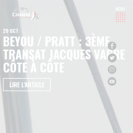
29 OCT
BEYOU / PRATT : 3ÈME
TRANSAT JACQUES VABRE
CÔTE À CÔTE
LIRE L'ARTICLE